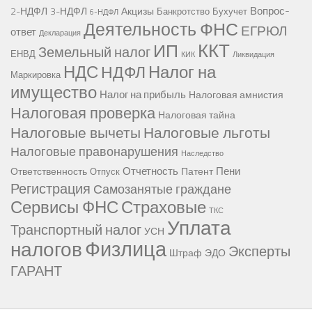
Вопрос-
2-НДФЛ
3-НДФЛ
Акцизы
Банкротство
Бухучет
6-НДФЛ
Деятельность ФНС
ЕГРЮЛ
ответ
Декларация
ККТ
ИП
Земельный налог
ЕНВД
КИК
Ликвидация
НДС
Налог на
НДФЛ
Маркировка
имущество
Налог на прибыль
Налоговая амнистия
Налоговая проверка
Налоговая тайна
Налоговые вычеты
Налоговые льготы
Налоговые правонарушения
Наследство
Отчетность
Пени
Ответственность
Патент
Отпуск
Регистрация
Самозанятые граждане
Сервисы ФНС
Страховые
ТКС
Уплата
Транспортный налог
УСН
Физлица
налогов
Эксперты
Штраф
ЭДО
ГАРАНТ