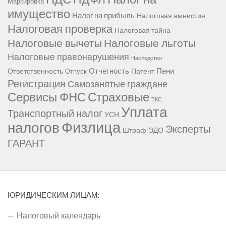
Маркировка
имущество
Налог на прибыль
Налоговая амнистия
Налоговая проверка
Налоговая тайна
Налоговые вычеты
Налоговые льготы
Налоговые правонарушения
Наследство
Отчетность
Пени
Ответственность
Патент
Отпуск
Регистрация
Самозанятые граждане
Сервисы ФНС
Страховые
ТКС
Уплата
Транспортный налог
УСН
Физлица
налогов
Эксперты
Штраф
ЭДО
ГАРАНТ
ЮРИДИЧЕСКИМ ЛИЦАМ:
Налоговый календарь