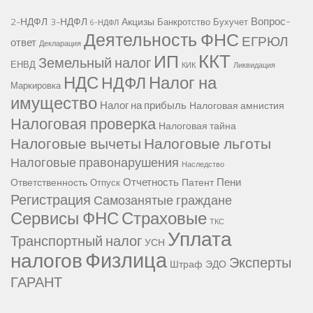
Вопрос-
2-НДФЛ
3-НДФЛ
Акцизы
Банкротство
Бухучет
6-НДФЛ
Деятельность ФНС
ЕГРЮЛ
ответ
Декларация
ККТ
ИП
Земельный налог
ЕНВД
КИК
Ликвидация
НДС
Налог на
НДФЛ
Маркировка
имущество
Налог на прибыль
Налоговая амнистия
Налоговая проверка
Налоговая тайна
Налоговые вычеты
Налоговые льготы
Налоговые правонарушения
Наследство
Отчетность
Пени
Ответственность
Патент
Отпуск
Регистрация
Самозанятые граждане
Сервисы ФНС
Страховые
ТКС
Уплата
Транспортный налог
УСН
Физлица
налогов
Эксперты
Штраф
ЭДО
ГАРАНТ