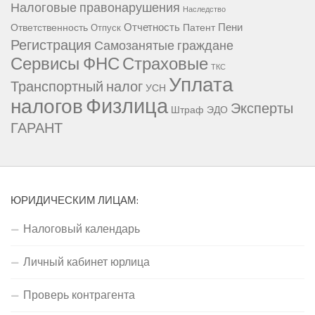
Налоговые правонарушения
Наследство
Отчетность
Пени
Ответственность
Патент
Отпуск
Регистрация
Самозанятые граждане
Сервисы ФНС
Страховые
ТКС
Уплата
Транспортный налог
УСН
Физлица
налогов
Эксперты
Штраф
ЭДО
ГАРАНТ
ЮРИДИЧЕСКИМ ЛИЦАМ:
Налоговый календарь
Личный кабинет юрлица
Проверь контрагента