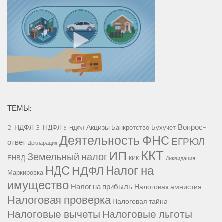
ТЕМЫ:
Вопрос-
2-НДФЛ
3-НДФЛ
Акцизы
Банкротство
Бухучет
6-НДФЛ
Деятельность ФНС
ЕГРЮЛ
ответ
Декларация
ККТ
ИП
Земельный налог
ЕНВД
КИК
Ликвидация
НДС
Налог на
НДФЛ
Маркировка
имущество
Налог на прибыль
Налоговая амнистия
Налоговая проверка
Налоговая тайна
Налоговые вычеты
Налоговые льготы