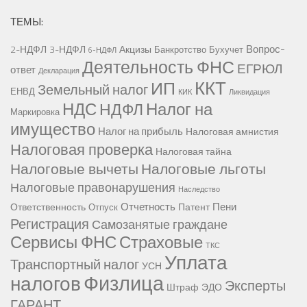
ТЕМЫ:
Вопрос-
2-НДФЛ
3-НДФЛ
Акцизы
Банкротство
Бухучет
6-НДФЛ
Деятельность ФНС
ЕГРЮЛ
ответ
Декларация
ККТ
ИП
Земельный налог
ЕНВД
КИК
Ликвидация
НДС
Налог на
НДФЛ
Маркировка
имущество
Налог на прибыль
Налоговая амнистия
Налоговая проверка
Налоговая тайна
Налоговые вычеты
Налоговые льготы
Налоговые правонарушения
Наследство
Отчетность
Пени
Ответственность
Патент
Отпуск
Регистрация
Самозанятые граждане
Сервисы ФНС
Страховые
ТКС
Уплата
Транспортный налог
УСН
Физлица
налогов
Эксперты
Штраф
ЭДО
ГАРАНТ