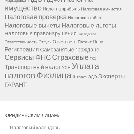
Маркировка
имущество
Налог на прибыль
Налоговая амнистия
Налоговая проверка
Налоговая тайна
Налоговые вычеты
Налоговые льготы
Налоговые правонарушения
Наследство
Отчетность
Пени
Ответственность
Патент
Отпуск
Регистрация
Самозанятые граждане
Сервисы ФНС
Страховые
ТКС
Уплата
Транспортный налог
УСН
Физлица
налогов
Эксперты
Штраф
ЭДО
ГАРАНТ
ЮРИДИЧЕСКИМ ЛИЦАМ:
Налоговый календарь