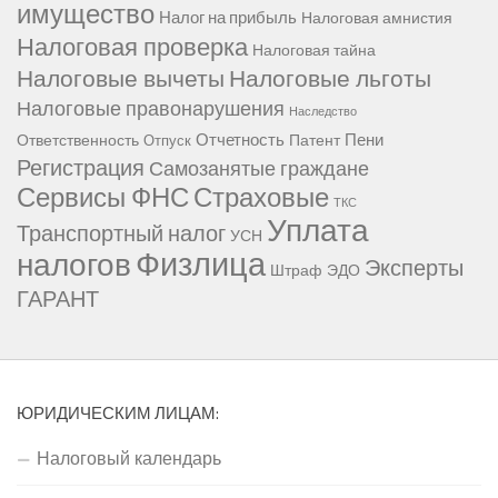
имущество
Налог на прибыль
Налоговая амнистия
Налоговая проверка
Налоговая тайна
Налоговые вычеты
Налоговые льготы
Налоговые правонарушения
Наследство
Отчетность
Пени
Ответственность
Патент
Отпуск
Регистрация
Самозанятые граждане
Сервисы ФНС
Страховые
ТКС
Уплата
Транспортный налог
УСН
Физлица
налогов
Эксперты
Штраф
ЭДО
ГАРАНТ
ЮРИДИЧЕСКИМ ЛИЦАМ:
Налоговый календарь