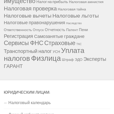
имущество
Налог на прибыль
Налоговая амнистия
Налоговая проверка
Налоговая тайна
Налоговые вычеты
Налоговые льготы
Налоговые правонарушения
Наследство
Отчетность
Пени
Ответственность
Патент
Отпуск
Регистрация
Самозанятые граждане
Сервисы ФНС
Страховые
ТКС
Уплата
Транспортный налог
УСН
Физлица
налогов
Эксперты
Штраф
ЭДО
ГАРАНТ
ЮРИДИЧЕСКИМ ЛИЦАМ:
Налоговый календарь