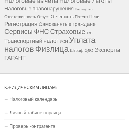
Налоговые вычеты
Налоговые льготы
Налоговые правонарушения
Наследство
Отчетность
Пени
Ответственность
Патент
Отпуск
Регистрация
Самозанятые граждане
Сервисы ФНС
Страховые
ТКС
Уплата
Транспортный налог
УСН
Физлица
налогов
Эксперты
Штраф
ЭДО
ГАРАНТ
ЮРИДИЧЕСКИМ ЛИЦАМ:
Налоговый календарь
Личный кабинет юрлица
Проверь контрагента