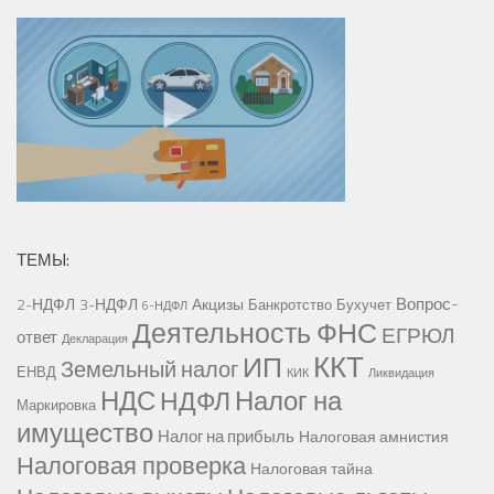
ТЕМЫ:
Вопрос-
2-НДФЛ
3-НДФЛ
Акцизы
Банкротство
Бухучет
6-НДФЛ
Деятельность ФНС
ЕГРЮЛ
ответ
Декларация
ККТ
ИП
Земельный налог
ЕНВД
КИК
Ликвидация
НДС
Налог на
НДФЛ
Маркировка
имущество
Налог на прибыль
Налоговая амнистия
Налоговая проверка
Налоговая тайна