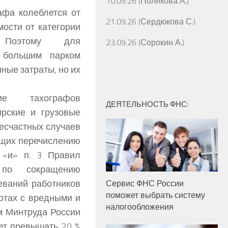
10.09.26 (Полякова А.)
афа колеблется от
21.09.26 (Сердюкова С.)
мости от категории
. Поэтому для
23.09.26 (Сорокин А.)
 большим парком
ные затраты, но их
ие тахографов
ДЕЯТЕЛЬНОСТЬ ФНС:
рские и грузовые
несчастных случаев
ащих перечислению
 «и» п. 3 Правил
 по сокращению
еваний работников
Сервис ФНС России
поможет выбрать систему
ботах с вредными и
налогообложения
м Минтруда России
ет превышать 20 %