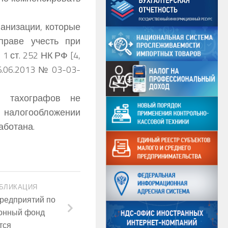
анизации, которые
праве учесть при
 ст. 252 НК РФ [4,
25.06.2013 № 03-03-
е тахографов не
и налогообложении
аботана.
БЛИКАЦИЯ
редприятий по
ионный фонд
тся