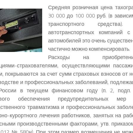
Средняя розничная цена тахогр
30 000 до 100 000 руб. (в зависи
транспортного средства)
автотранспортных компаний с
автомобилей это очень существен
частично можно компенсировать.
Расходы на приобретен
ациями-страхователями, осуществляющими пассажи
и, покрываются за счет сумм страховых взносов от 
водстве и профессиональных заболеваний, подлеж
оссии в текущем финансовом году (п. 2, подп.
ового обеспечения предупредительных мер
ственного травматизма и профессиональных забол
рно-курортного лечения работников, занятых на ра
асными производственными факторами, утв. приказо
.2012 № 580н). При этом размер возмещения не мож