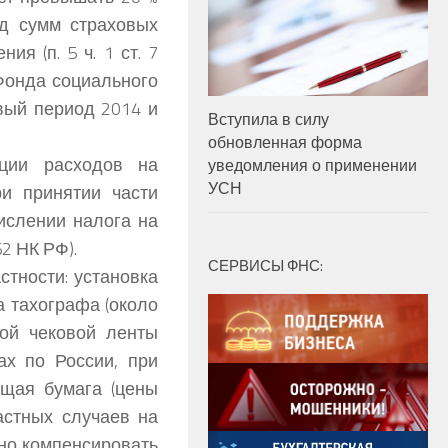
д сумм страховых
я (п. 5 ч. 1 ст. 7
Фонда социального
вый период 2014 и
Вступила в силу
обновленная форма
ции расходов на
уведомления о применении
УСН
и принятии части
ислении налога на
52 НК РФ).
СЕРВИСЫ ФНС:
стности: установка
а тахографа (около
чной чековой ленты
ах по России, при
ящая бумага (цены
астных случаев на
но компенсировать