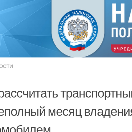
ОСТИ
 рассчитать транспортны
неполный месяц владени
омобилем