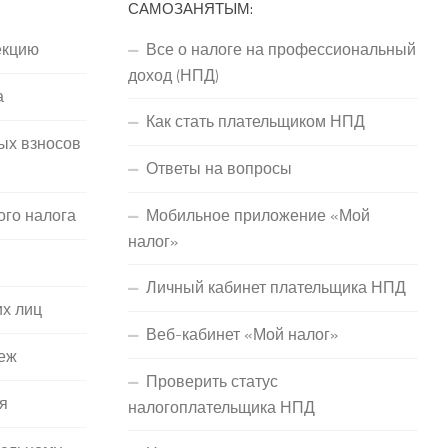
САМОЗАНЯТЫМ:
екцию
Все о налоге на профессиональный
доход (НПД)
а
Как стать плательщиком НПД
ых взносов
Ответы на вопросы
ого налога
Мобильное приложение «Мой
налог»
Личный кабинет плательщика НПД
их лиц
Веб-кабинет «Мой налог»
еж
Проверить статус
я
налогоплательщика НПД