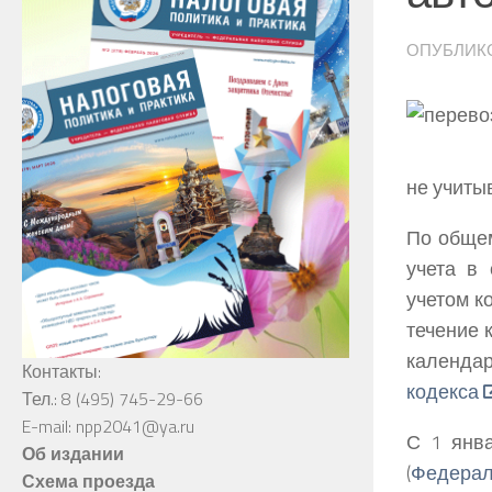
ОПУБЛИК
не учиты
По общем
учета в 
учетом к
течение 
календар
Контакты:
кодекса
Тел.: 8 (495) 745-29-66
E-mail: npp2041@ya.ru
С 1 янв
Об издании
(
Федераль
Схема проезда