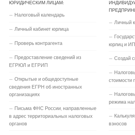
ЮРИДИЧЕСКИМ ЛИЦАМ:
ИНДИВИДУ
ПРЕДПРИН
Налоговый календарь
Личный 
Личный кабинет юрлица
Государс
Проверь контрагента
юрлиц и И
Предоставление сведений из
Создай с
ЕГРЮЛ и ЕГРИП
Налоговы
Открытые и общедоступные
стоимости 
сведения ЕГРН об иностранных
Налогов
организациях
режима на
Письма ФНС России, направленные
Калькуля
в адрес территориальных налоговых
органов
взносов