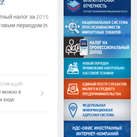
.
тный налог за 2015
говым периодом (
п.
БЛИКАЦИЯ
у можно в
м виде