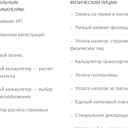
АЛЬНЫМ
ФИЗИЧЕСКИМ ЛИЦАМ:
ИМАТЕЛЯМ:
Запись на прием в инсп
кабинет ИП
Личный кабинет физлиц
твенная регистрация
Уплата налогов, страхов
П
физических лиц
вой бизнес
Калькулятор транспортн
й калькулятор — расчет
Уплата госпошлины
патента
Уплата налогов за треть
ый калькулятор — выбор
логообложения
Единый налоговый плат
тор расчета страховых
Специальная деклараци