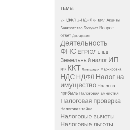
ТЕМЫ:
2-НДФЛ
3-НДФЛ
Акцизы
6-НДФЛ
Вопрос-
Банкротство
Бухучет
ответ
Декларация
Деятельность
ФНС
ЕГРЮЛ
ЕНВД
ИП
Земельный налог
ККТ
Маркировка
КИК
Ликвидация
НДС
Налог на
НДФЛ
имущество
Налог на
прибыль
Налоговая амнистия
Налоговая проверка
Налоговая тайна
Налоговые вычеты
Налоговые льготы