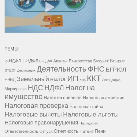
ТЕМЫ:
Вопрос-
2-НДФЛ
3-НДФЛ
Акцизы
Банкротство
Бухучет
6-НДФЛ
Деятельность ФНС
ЕГРЮЛ
ответ
Декларация
ККТ
ИП
Земельный налог
ЕНВД
КИК
Ликвидация
НДС
Налог на
НДФЛ
Маркировка
имущество
Налог на прибыль
Налоговая амнистия
Налоговая проверка
Налоговая тайна
Налоговые вычеты
Налоговые льготы
Налоговые правонарушения
Наследство
Отчетность
Пени
Ответственность
Патент
Отпуск