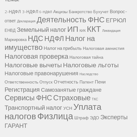
Вопрос-
2-НДФЛ
3-НДФЛ
Акцизы
Банкротство
Бухучет
6-НДФЛ
Деятельность ФНС
ЕГРЮЛ
ответ
Декларация
ККТ
ИП
Земельный налог
ЕНВД
КИК
Ликвидация
НДС
Налог на
НДФЛ
Маркировка
имущество
Налог на прибыль
Налоговая амнистия
Налоговая проверка
Налоговая тайна
Налоговые вычеты
Налоговые льготы
Налоговые правонарушения
Наследство
Отчетность
Пени
Ответственность
Патент
Отпуск
Регистрация
Самозанятые граждане
Сервисы ФНС
Страховые
ТКС
Уплата
Транспортный налог
УСН
Физлица
налогов
Эксперты
Штраф
ЭДО
ГАРАНТ