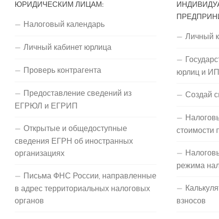
ЮРИДИЧЕСКИМ ЛИЦАМ:
ИНДИВИДУ
ПРЕДПРИН
Налоговый календарь
Личный 
Личный кабинет юрлица
Государс
Проверь контрагента
юрлиц и И
Предоставление сведений из
Создай с
ЕГРЮЛ и ЕГРИП
Налоговы
Открытые и общедоступные
стоимости 
сведения ЕГРН об иностранных
Налогов
организациях
режима на
Письма ФНС России, направленные
Калькуля
в адрес территориальных налоговых
органов
взносов