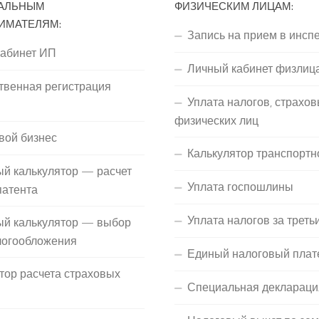
АЛЬНЫМ
ФИЗИЧЕСКИМ ЛИЦАМ:
ИМАТЕЛЯМ:
Запись на прием в инсп
кабинет ИП
Личный кабинет физлиц
твенная регистрация
Уплата налогов, страхов
П
физических лиц
вой бизнес
Калькулятор транспортн
й калькулятор — расчет
Уплата госпошлины
патента
Уплата налогов за треть
ый калькулятор — выбор
логообложения
Единый налоговый плат
тор расчета страховых
Специальная деклараци