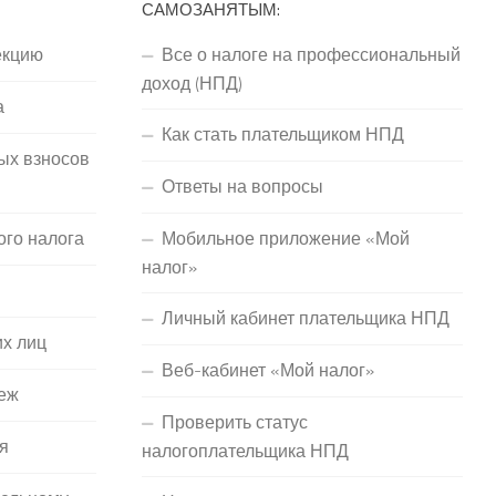
САМОЗАНЯТЫМ:
екцию
Все о налоге на профессиональный
доход (НПД)
а
Как стать плательщиком НПД
ых взносов
Ответы на вопросы
ого налога
Мобильное приложение «Мой
налог»
Личный кабинет плательщика НПД
их лиц
Веб-кабинет «Мой налог»
еж
Проверить статус
я
налогоплательщика НПД