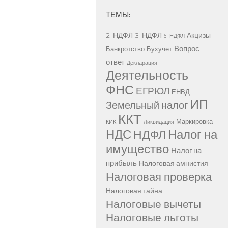
ТЕМЫ:
2-НДФЛ
3-НДФЛ
Акцизы
6-НДФЛ
Вопрос-
Банкротство
Бухучет
ответ
Декларация
Деятельность
ФНС
ЕГРЮЛ
ЕНВД
ИП
Земельный налог
ККТ
Маркировка
КИК
Ликвидация
НДС
Налог на
НДФЛ
имущество
Налог на
прибыль
Налоговая амнистия
Налоговая проверка
Налоговая тайна
Налоговые вычеты
Налоговые льготы