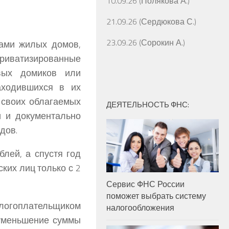
10.09.26 (Полякова А.)
21.09.26 (Сердюкова С.)
23.09.26 (Сорокин А.)
ами жилых домов,
иватизированные
вых домиков или
аходившихся в их
 своих облагаемых
ДЕЯТЕЛЬНОСТЬ ФНС:
 и документально
дов.
блей, а спустя год
ских лиц только с 2
Сервис ФНС России
поможет выбрать систему
алогоплательщиком
налогообложения
уменьшение суммы