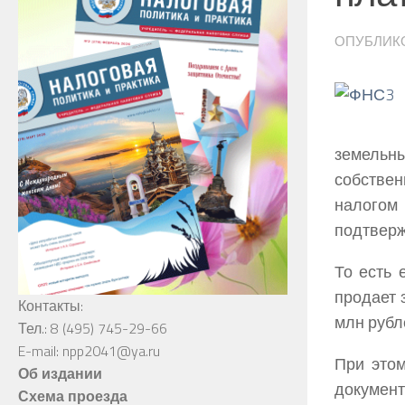
ОПУБЛИК
земельн
собствен
налогом
подтверж
То есть 
продает 
Контакты:
млн рубл
Тел.: 8 (495) 745-29-66
E-mail: npp2041@ya.ru
При этом
Об издании
докумен
Схема проезда