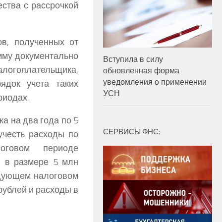
ства с рассрочкой
в, полученных от
умму документально
Вступила в силу
гоплательщика,
обновленная форма
уведомления о применении
ядок учета таких
УСН
риодах.
а на два года по 5
СЕРВИСЫ ФНС:
учесть расходы по
оговом периоде
ы в размере 5 млн
едующем налоговом
рублей и расходы в