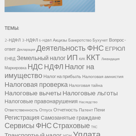
ТЕМЫ:
Вопрос-
2-НДФЛ
3-НДФЛ
Акцизы
Банкротство
Бухучет
6-НДФЛ
Деятельность ФНС
ЕГРЮЛ
ответ
Декларация
ККТ
ИП
Земельный налог
ЕНВД
КИК
Ликвидация
НДС
Налог на
НДФЛ
Маркировка
имущество
Налог на прибыль
Налоговая амнистия
Налоговая проверка
Налоговая тайна
Налоговые вычеты
Налоговые льготы
Налоговые правонарушения
Наследство
Отчетность
Пени
Ответственность
Патент
Отпуск
Регистрация
Самозанятые граждане
Сервисы ФНС
Страховые
ТКС
Уплата
Транспортный налог