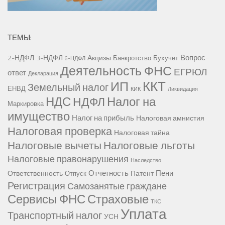
ТЕМЫ:
Вопрос-
2-НДФЛ
3-НДФЛ
Акцизы
Банкротство
Бухучет
6-НДФЛ
Деятельность ФНС
ЕГРЮЛ
ответ
Декларация
ККТ
ИП
Земельный налог
ЕНВД
КИК
Ликвидация
НДС
Налог на
НДФЛ
Маркировка
имущество
Налог на прибыль
Налоговая амнистия
Налоговая проверка
Налоговая тайна
Налоговые вычеты
Налоговые льготы
Налоговые правонарушения
Наследство
Отчетность
Пени
Ответственность
Патент
Отпуск
Регистрация
Самозанятые граждане
Сервисы ФНС
Страховые
ТКС
Уплата
Транспортный налог
УСН