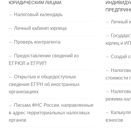
ЮРИДИЧЕСКИМ ЛИЦАМ:
ИНДИВИДУ
ПРЕДПРИН
Налоговый календарь
Личный 
Личный кабинет юрлица
Государс
Проверь контрагента
юрлиц и И
Предоставление сведений из
Создай с
ЕГРЮЛ и ЕГРИП
Налоговы
Открытые и общедоступные
стоимости 
сведения ЕГРН об иностранных
Налогов
организациях
режима на
Письма ФНС России, направленные
Калькуля
в адрес территориальных налоговых
органов
взносов