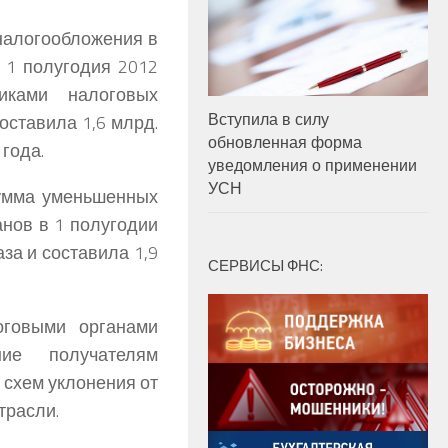
налогообложения в
ы 1 полугодия 2012
иками налоговых
Вступила в силу
оставила 1,6 млрд.
обновленная форма
 года.
уведомления о применении
УСН
сумма уменьшенных
нов в 1 полугодии
за и составила 1,9
СЕРВИСЫ ФНС:
оговыми органами
ние получателям
схем уклонения от
трасли.