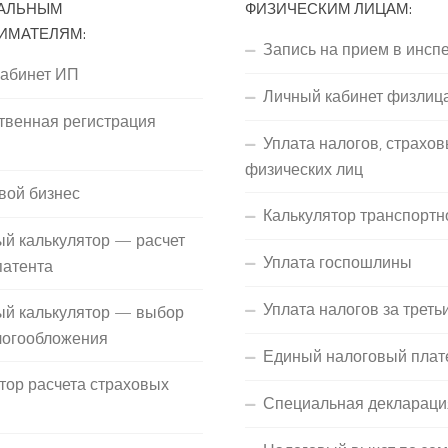
АЛЬНЫМ
ФИЗИЧЕСКИМ ЛИЦАМ:
ИМАТЕЛЯМ:
Запись на прием в инсп
кабинет ИП
Личный кабинет физлиц
твенная регистрация
Уплата налогов, страхов
П
физических лиц
вой бизнес
Калькулятор транспортн
й калькулятор — расчет
Уплата госпошлины
патента
Уплата налогов за треть
ый калькулятор — выбор
логообложения
Единый налоговый плат
тор расчета страховых
Специальная деклараци