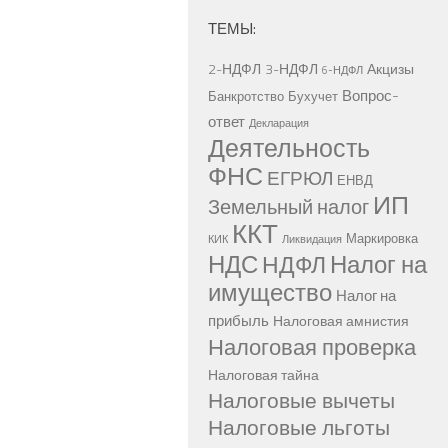
ТЕМЫ:
2-НДФЛ
3-НДФЛ
Акцизы
6-НДФЛ
Вопрос-
Банкротство
Бухучет
ответ
Декларация
Деятельность
ФНС
ЕГРЮЛ
ЕНВД
ИП
Земельный налог
ККТ
Маркировка
КИК
Ликвидация
НДС
Налог на
НДФЛ
имущество
Налог на
прибыль
Налоговая амнистия
Налоговая проверка
Налоговая тайна
Налоговые вычеты
Налоговые льготы