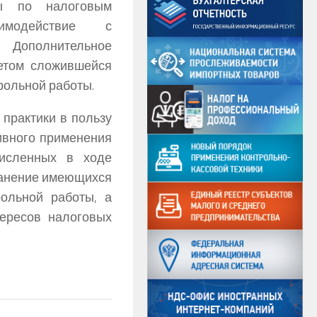
зы по налоговым
имодействие с
Дополнительное
четом сложившейся
рольной работы.
практики в пользу
ивного применения
численных в ходе
ранение имеющихся
рольной работы, а
ересов налоговых