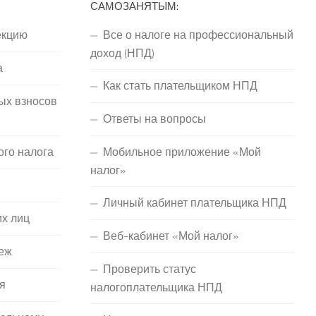
САМОЗАНЯТЫМ:
екцию
Все о налоге на профессиональный
доход (НПД)
а
Как стать плательщиком НПД
ых взносов
Ответы на вопросы
ого налога
Мобильное приложение «Мой
налог»
Личный кабинет плательщика НПД
их лиц
Веб-кабинет «Мой налог»
еж
Проверить статус
я
налогоплательщика НПД