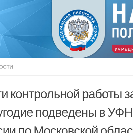
ОСТИ
ги контрольной работы з
угодие подведены в УФ
сии по Московской облас