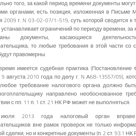
льно того, за какой период времени документы могу
ми органами, есть позиция, изложенная в Письме 
 2009 г. N 03-02-07/1-519, суть которой сводится к 
 устанавливает ограничений по периоду времени, за 
ованы документы, касающиеся деятельност
ательщика, то любые требования в этой части со 
будут правомерны.
время имеется судебная практика (Постановление
 9 августа 2010 года по делу г. N А68-13557/09), ко
 любое требование налогового органа должно быт
логоплательщику направлено необоснованное треб
вии с пп. 11 п. 1 ст. 21 НК РФ может не выполняться.
юля 2013 года налоговый орган вправе 
ательщиков вне рамок проверок не только информ
й сделки, но и конкретные документы (п. 2 ст. 93.1 НК 