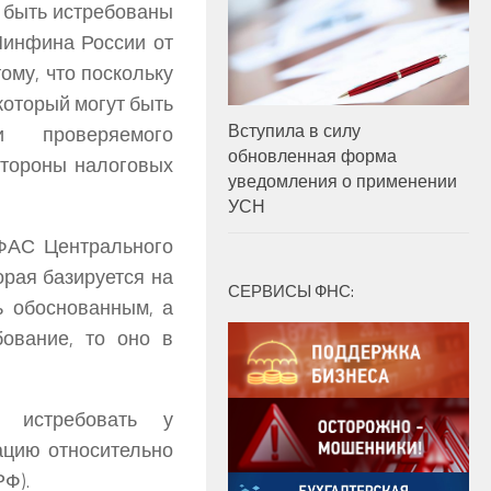
т быть истребованы
Минфина России от
тому, что поскольку
который могут быть
Вступила в силу
и проверяемого
обновленная форма
стороны налоговых
уведомления о применении
УСН
 ФАС Центрального
торая базируется на
СЕРВИСЫ ФНС:
ь обоснованным, а
ование, то оно в
истребовать у
ацию относительно
РФ).