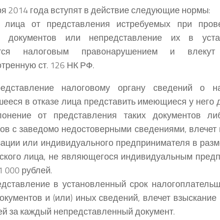
ря 2014 года вступят в действие следующие нормы:
з лица от представления истребуемых при пров
и документов или непредставление их в уста
тся налоговым правонарушением и влекут о
тренную ст. 126 НК РФ.
дставление налоговому органу сведений о на
ееся в отказе лица представить имеющиеся у него 
лонение от представления таких документов ли
ов с заведомо недостоверными сведениями, влечет
зации или индивидуального предпринимателя в разм
ского лица, не являющегося индивидуальным пред
1 000 рублей.
дставление в установленный срок налогоплательщ
окументов и (или) иных сведений, влечет взыскани
ей за каждый непредставленный документ.