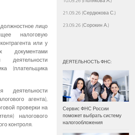
10.09.26 (Полякова А.)
21.09.26 (Сердюкова С.)
23.09.26 (Сорокин А.)
то должностное лицо
ящее налоговую
 контрагента или у
х документами
я деятельности
ДЕЯТЕЛЬНОСТЬ ФНС:
ика (плательщика
ся деятельности
логового агента),
говой проверки на
Сервис ФНС России
теля) налогового
поможет выбрать систему
налогообложения
го контроля.