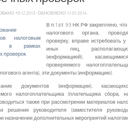
ОВАНО
19.12.2013
· ОБНОВЛЕНО
17.01.2014
В п.1.ст. 93 НК РФ закреплено, ч
налогового органа, провод
проверку, вправе истребовать у
иных лиц, располагающи
(информацией), касающимис
проверяемого налогоплательщ
алогового агента), эти документы (информацию).
ование документов (информации), касающих
емого налогоплательщика (плательщика сбора, на
оводиться также при рассмотрении материалов нало
ии решения руководителя (заместителя руководи
ри назначении дополнительных мероприятий налогово