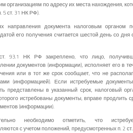
им организациям по адресу их места нахождения, ко
 5 ст. 31 НК РФ).
ях направления документа налоговым органом п
датой его получения считается шестой день со дня 
ст. 93.1 НК РФ закреплено, что лицо, получив
лении документов (информации), исполняет его в те
чения или в тот же срок сообщает, что не распола
тами (информацией). Если истребуемые документы
ть представлены в указанный срок, налоговый орг
которого истребованы документы, вправе продлить 
ументов (информации).
ительно необходимо отметить, что истребу
яются с учетом положений, предусмотренных п. 2 ст. 