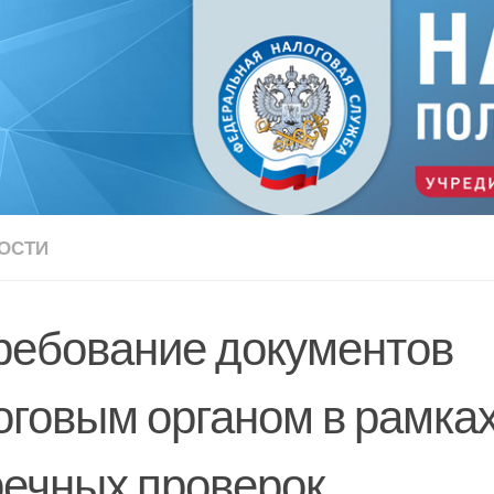
ОСТИ
ребование документов
оговым органом в рамка
речных проверок