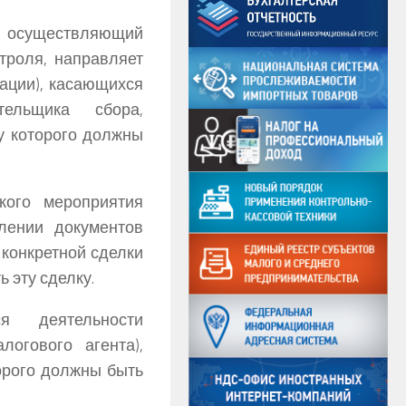
, осуществляющий
троля, направляет
ации), касающихся
тельщика сбора,
 у которого должны
кого мероприятия
лении документов
 конкретной сделки
 эту сделку.
ся деятельности
логового агента),
торого должны быть