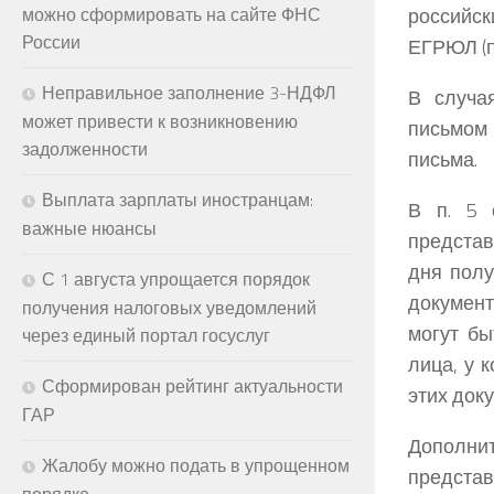
российск
можно сформировать на сайте ФНС
России
ЕГРЮЛ (п.
Неправильное заполнение 3-НДФЛ
В случа
может привести к возникновению
письмом 
задолженности
письма.
Выплата зарплаты иностранцам:
В п. 5 
важные нюансы
представ
дня полу
С 1 августа упрощается порядок
докумен
получения налоговых уведомлений
могут бы
через единый портал госуслуг
лица, у 
Сформирован рейтинг актуальности
этих док
ГАР
Дополн
Жалобу можно подать в упрощенном
представл
порядке