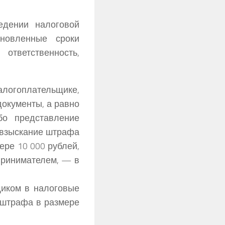
едении налоговой
новленные сроки
тветственность,
логоплательщике,
документы, а равно
бо представление
 взыскание штрафа
ере 10 000 рублей,
принимателем, — в
иком в налоговые
е штрафа в размере