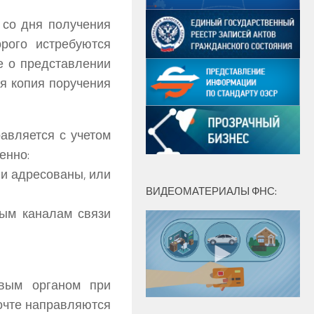
й со дня получения
рого истребуются
е о представлении
я копия поручения
авляется с учетом
менно:
ни адресованы, или
ВИДЕОМАТЕРИАЛЫ ФНС:
ым каналам связи
овым органом при
почте направляются