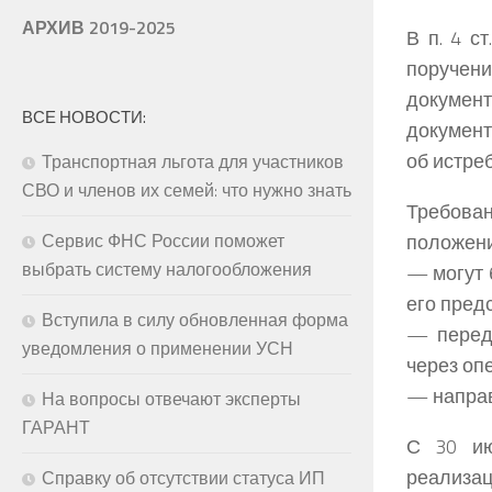
АРХИВ 2019-2025
В п. 4 с
поручен
документ
ВСЕ НОВОСТИ:
документ
об истре
Транспортная льгота для участников
СВО и членов их семей: что нужно знать
Требован
положений
Сервис ФНС России поможет
выбрать систему налогообложения
— могут 
его пред
Вступила в силу обновленная форма
— перед
уведомления о применении УСН
через оп
— направ
На вопросы отвечают эксперты
ГАРАНТ
С 30 ию
реализац
Справку об отсутствии статуса ИП