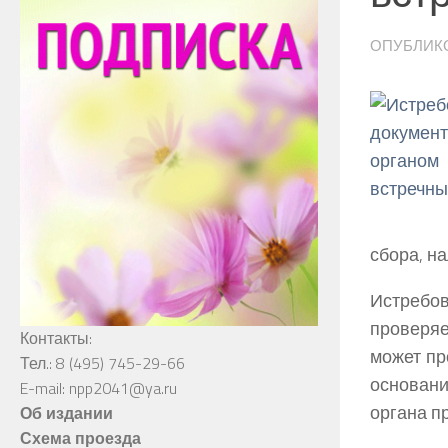
ОПУБЛИК
сбора, н
Истреб
проверя
Контакты:
может пр
Тел.: 8 (495) 745-29-66
основан
E-mail: npp2041@ya.ru
органа п
Об издании
Схема проезда