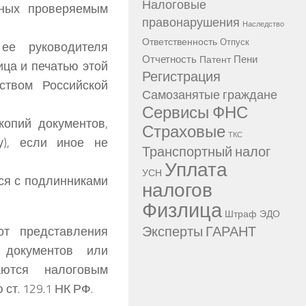
Налоговые
нных проверяемым
правонарушения
Наследство
Ответственность
Отпуск
ее руководителя
Отчетность
Пени
Патент
ица и печатью этой
Регистрация
ством Российской
Самозанятые граждане
Сервисы ФНС
копий документов,
Страховые
ТКС
у), если иное не
Транспортный налог
Уплата
УСН
ся с подлинниками
налогов
Физлица
Штраф
ЭДО
Эксперты ГАРАНТ
от представления
 документов или
аются налоговым
ст. 129.1 НК РФ.