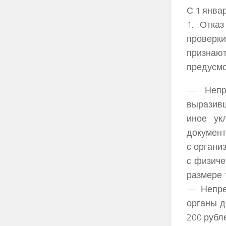
С 1 янва
1. Отка
проверк
признаю
предусмо
— Непре
выразивш
иное ук
документ
с органи
с физиче
размере 
— Непре
органы д
200 рубл