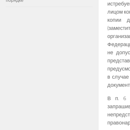
истребу
лицом ко
копии д
(замести
организ
Федерац
не допус
предста
предусмо
в случае
документ
В п. 6 
запраши
непред
правонар