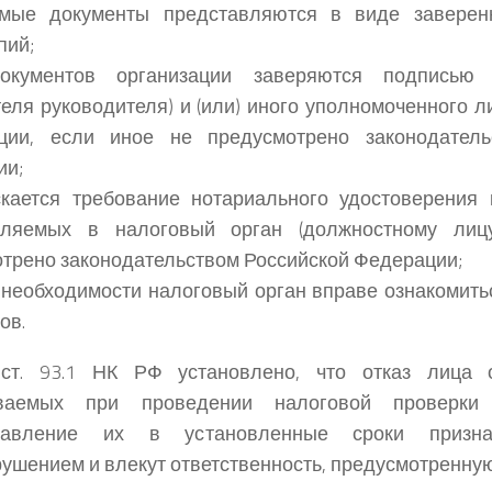
емые документы представляются в виде завере
пий;
окументов организации заверяются подписью 
теля руководителя) и (или) иного уполномоченного л
ации, если иное не предусмотрено законодатель
ии;
кается требование нотариального удостоверения 
вляемых в налоговый орган (должностному лиц
трено законодательством Российской Федерации;
 необходимости налоговый орган вправе ознакомить
ов.
ст. 93.1 НК РФ установлено, что отказ лица 
ваемых при проведении налоговой проверки
ставление их в установленные сроки призн
ушением и влекут ответственность, предусмотренную 