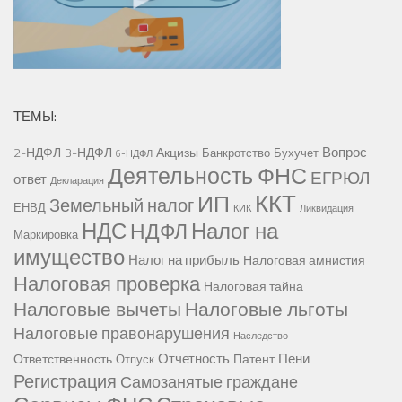
ТЕМЫ:
Вопрос-
2-НДФЛ
3-НДФЛ
Акцизы
Банкротство
Бухучет
6-НДФЛ
Деятельность ФНС
ЕГРЮЛ
ответ
Декларация
ККТ
ИП
Земельный налог
ЕНВД
КИК
Ликвидация
НДС
Налог на
НДФЛ
Маркировка
имущество
Налог на прибыль
Налоговая амнистия
Налоговая проверка
Налоговая тайна
Налоговые вычеты
Налоговые льготы
Налоговые правонарушения
Наследство
Отчетность
Пени
Ответственность
Патент
Отпуск
Регистрация
Самозанятые граждане