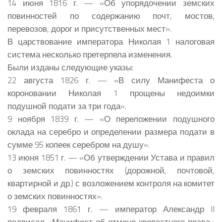
14 июня 1816 г. — «Об упорядочении земских
повинностей по содержанию почт, мостов,
перевозов, дорог и присутственных мест».
В царствование императора Николая 1 налоговая
система несколько претерпела изменения.
Были изданы следующие указы:
22 августа 1826 г. — «В силу Манифеста о
короновании Николая 1 прощены недоимки
подушной подати за три года».
9 ноября 1839 г. — «О переложении подушного
оклада на серебро и определении размера подати в
сумме 95 копеек серебром на душу».
13 июня 1851 г. — «Об утверждении Устава и правил
о земских повинностях (дорожной, почтовой,
квартирной и др.) с возложением контроля на комитет
о земских повинностях».
19 февраля 1861 г. — император Александр II
подписал «Манифест об отмене крепостного права»