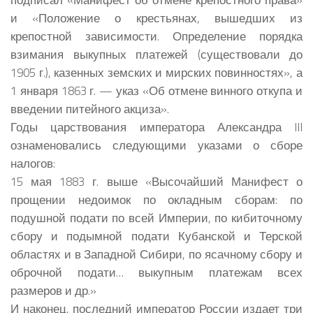
и «Положение о крестьянах, вышедших из
крепостной зависимости. Определение порядка
взимания выкупных платежей (существовали до
1905 г.), казенных земских и мирских повинностях», а
1 января 1863 г. — указ «Об отмене винного откупа и
введении питейного акциза».
Годы царствования императора Александра III
ознаменовались следующими указами о сборе
налогов:
15 мая 1883 г. выше «Высочайший Манифест о
прощении недоимок по окладным сборам: по
подушной подати по всей Империи, по кибиточному
сбору и подымной подати Кубанской и Терской
областях и в Западной Сибири, по ясачному сбору и
оброчной подати… выкупным платежам всех
размеров и др.»
И наконец, последний император России издает три