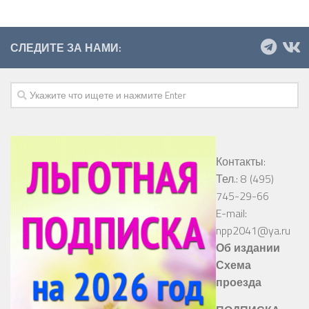
СЛЕДИТЕ ЗА НАМИ:
Контакты:
Тел.: 8 (495)
745-29-66
E-mail:
npp2041@ya.ru
Об издании
Схема
проезда