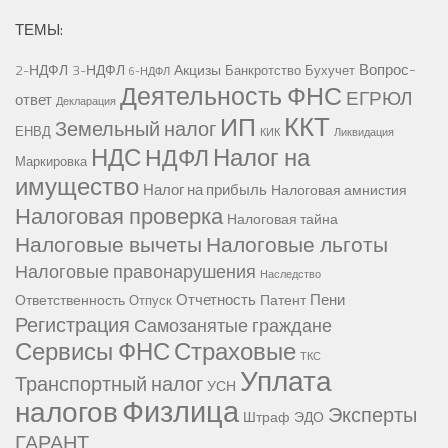
ТЕМЫ:
Вопрос-
2-НДФЛ
3-НДФЛ
Акцизы
Банкротство
Бухучет
6-НДФЛ
Деятельность ФНС
ЕГРЮЛ
ответ
Декларация
ККТ
ИП
Земельный налог
ЕНВД
КИК
Ликвидация
НДС
Налог на
НДФЛ
Маркировка
имущество
Налог на прибыль
Налоговая амнистия
Налоговая проверка
Налоговая тайна
Налоговые вычеты
Налоговые льготы
Налоговые правонарушения
Наследство
Отчетность
Пени
Ответственность
Патент
Отпуск
Регистрация
Самозанятые граждане
Сервисы ФНС
Страховые
ТКС
Уплата
Транспортный налог
УСН
Физлица
налогов
Эксперты
Штраф
ЭДО
ГАРАНТ