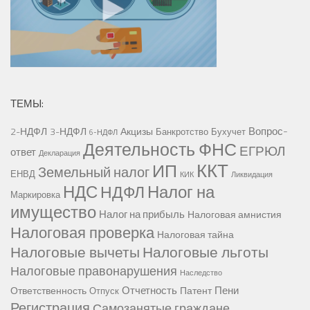
ТЕМЫ:
Вопрос-
2-НДФЛ
3-НДФЛ
Акцизы
Банкротство
Бухучет
6-НДФЛ
Деятельность ФНС
ЕГРЮЛ
ответ
Декларация
ККТ
ИП
Земельный налог
ЕНВД
КИК
Ликвидация
НДС
Налог на
НДФЛ
Маркировка
имущество
Налог на прибыль
Налоговая амнистия
Налоговая проверка
Налоговая тайна
Налоговые вычеты
Налоговые льготы
Налоговые правонарушения
Наследство
Отчетность
Пени
Ответственность
Патент
Отпуск
Регистрация
Самозанятые граждане