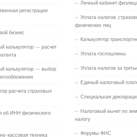
Личный кабинет физлиц
твенная регистрация
Уплата налогов, страхов
П
физических лиц
вой бизнес
Калькулятор транспортн
й калькулятор — расчет
Уплата госпошлины
патента
Уплата налогов за треть
ый калькулятор — выбор
логообложения
Единый налоговый плат
тор расчета страховых
Специальная деклараци
Налоговый вычет по зе
я об ИНН физического
налогу
Форумы ФНС
но-кассовая техника