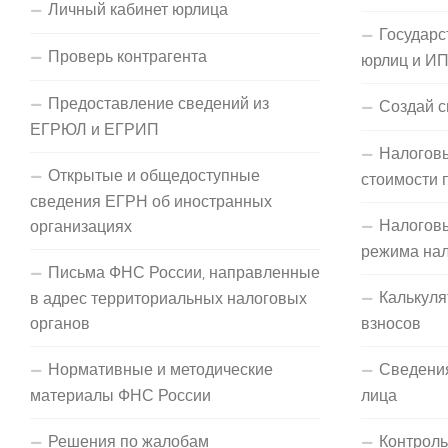
Личный кабинет юрлица
Государс
Проверь контрагента
юрлиц и И
Предоставление сведений из
Создай с
ЕГРЮЛ и ЕГРИП
Налоговы
Открытые и общедоступные
стоимости 
сведения ЕГРН об иностранных
Налогов
организациях
режима на
Письма ФНС России, направленные
Калькуля
в адрес территориальных налоговых
органов
взносов
Нормативные и методические
Сведени
материалы ФНС России
лица
Решения по жалобам
Контроль