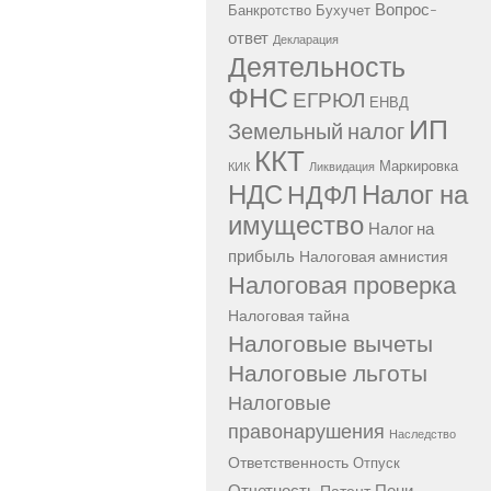
Вопрос-
Банкротство
Бухучет
ответ
Декларация
Деятельность
ФНС
ЕГРЮЛ
ЕНВД
ИП
Земельный налог
ККТ
Маркировка
КИК
Ликвидация
НДС
Налог на
НДФЛ
имущество
Налог на
прибыль
Налоговая амнистия
Налоговая проверка
Налоговая тайна
Налоговые вычеты
Налоговые льготы
Налоговые
правонарушения
Наследство
Ответственность
Отпуск
Отчетность
Пени