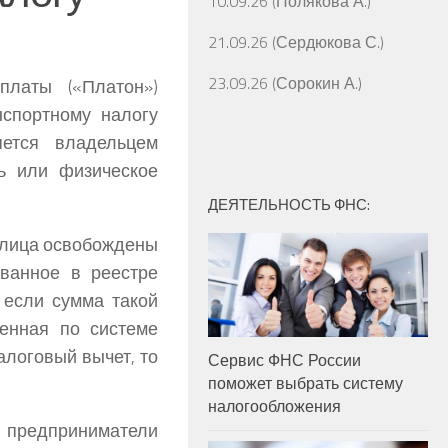
10.09.26 (Полякова А.)
21.09.26 (Сердюкова С.)
23.09.26 (Сорокин А.)
платы («Платон»)
нспортному налогу
яется владельцем
ь или физическое
ДЕЯТЕЛЬНОСТЬ ФНС:
 лица освобождены
ованное в реестре
 если сумма такой
енная по системе
алоговый вычет, то
Сервис ФНС России
поможет выбрать систему
налогообложения
 предприниматели