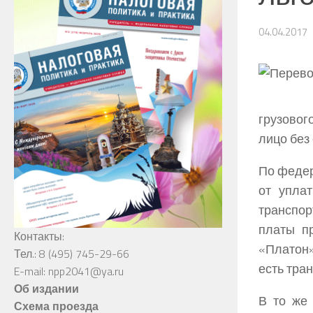
04.04.2017
грузово
лицо без 
По федер
от уплат
транспор
платы п
Контакты:
«Платон»
Тел.: 8 (495) 745-29-66
есть тра
E-mail: npp2041@ya.ru
Об издании
В то же
Схема проезда