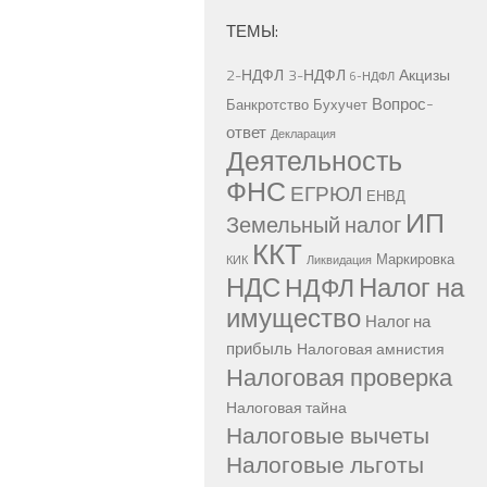
ТЕМЫ:
2-НДФЛ
3-НДФЛ
Акцизы
6-НДФЛ
Вопрос-
Банкротство
Бухучет
ответ
Декларация
Деятельность
ФНС
ЕГРЮЛ
ЕНВД
ИП
Земельный налог
ККТ
Маркировка
КИК
Ликвидация
НДС
Налог на
НДФЛ
имущество
Налог на
прибыль
Налоговая амнистия
Налоговая проверка
Налоговая тайна
Налоговые вычеты
Налоговые льготы