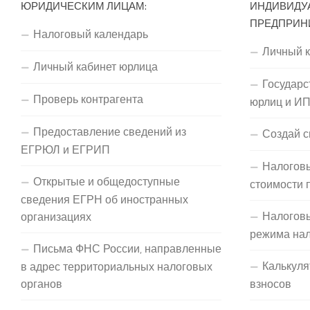
ЮРИДИЧЕСКИМ ЛИЦАМ:
ИНДИВИДУ
ПРЕДПРИН
Налоговый календарь
Личный 
Личный кабинет юрлица
Государс
Проверь контрагента
юрлиц и И
Предоставление сведений из
Создай с
ЕГРЮЛ и ЕГРИП
Налоговы
Открытые и общедоступные
стоимости 
сведения ЕГРН об иностранных
Налогов
организациях
режима на
Письма ФНС России, направленные
Калькуля
в адрес территориальных налоговых
органов
взносов