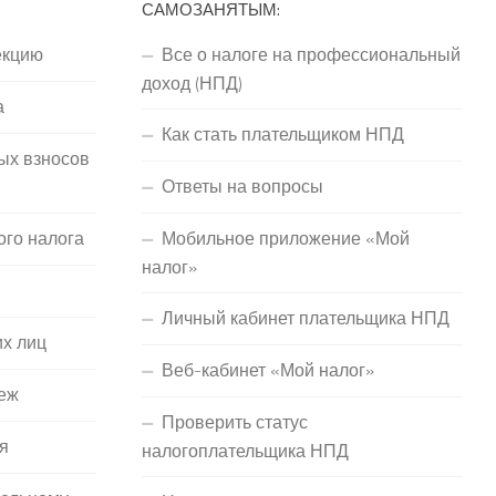
САМОЗАНЯТЫМ:
екцию
Все о налоге на профессиональный
доход (НПД)
а
Как стать плательщиком НПД
ых взносов
Ответы на вопросы
ого налога
Мобильное приложение «Мой
налог»
Личный кабинет плательщика НПД
их лиц
Веб-кабинет «Мой налог»
еж
Проверить статус
я
налогоплательщика НПД