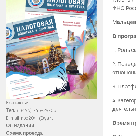
ФНС Рос
М
альце
В прогр
1. Роль 
2. Повед
отношен
3. Платф
4. Катег
Контакты:
деятельно
Тел.: 8 (495) 745-29-66
E-mail: npp2041@ya.ru
Время пр
Об издании
Схема проезда