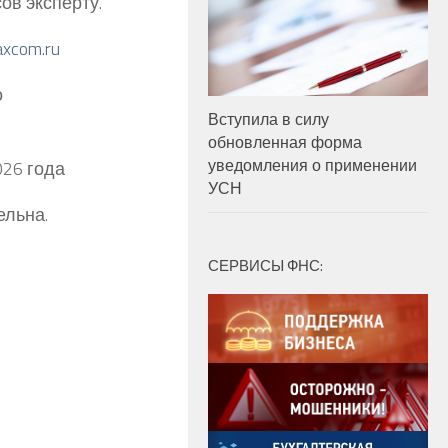
ов эксперту.
xcom.ru
о
Вступила в силу
обновленная форма
уведомления о применении
026 года
УСН
ельна.
СЕРВИСЫ ФНС: