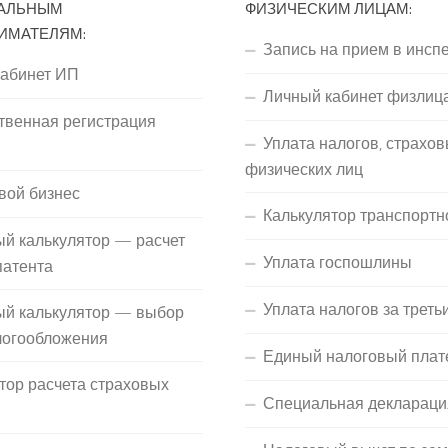
АЛЬНЫМ
ФИЗИЧЕСКИМ ЛИЦАМ:
ИМАТЕЛЯМ:
Запись на прием в инсп
кабинет ИП
Личный кабинет физлиц
твенная регистрация
Уплата налогов, страхов
П
физических лиц
вой бизнес
Калькулятор транспортн
й калькулятор — расчет
Уплата госпошлины
патента
Уплата налогов за треть
ый калькулятор — выбор
логообложения
Единый налоговый плат
тор расчета страховых
Специальная деклараци