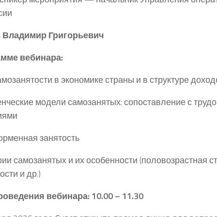
сии
в
Владимир Григорьевич
амме вебинара:
самозанятости в экономике страны и в структуре дохо
енческие модели самозанятых: сопоставление с труд
иями
орменная занятость
ории самозанятых и их особенности (половозрастная с
сти и др.)
оведения вебинара: 10.00 – 11.30