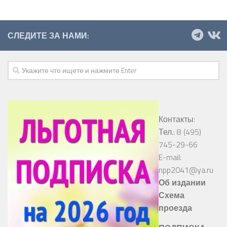
СЛЕДИТЕ ЗА НАМИ:
Контакты:
Тел.: 8 (495)
745-29-66
E-mail:
npp2041@ya.ru
Об издании
Схема
проезда