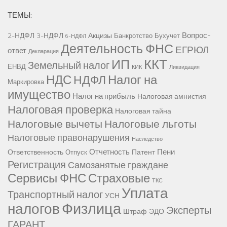
ТЕМЫ:
Вопрос-
2-НДФЛ
3-НДФЛ
Акцизы
Банкротство
Бухучет
6-НДФЛ
Деятельность ФНС
ЕГРЮЛ
ответ
Декларация
ККТ
ИП
Земельный налог
ЕНВД
КИК
Ликвидация
НДС
Налог на
НДФЛ
Маркировка
имущество
Налог на прибыль
Налоговая амнистия
Налоговая проверка
Налоговая тайна
Налоговые вычеты
Налоговые льготы
Налоговые правонарушения
Наследство
Отчетность
Пени
Ответственность
Патент
Отпуск
Регистрация
Самозанятые граждане
Сервисы ФНС
Страховые
ТКС
Уплата
Транспортный налог
УСН
Физлица
налогов
Эксперты
Штраф
ЭДО
ГАРАНТ