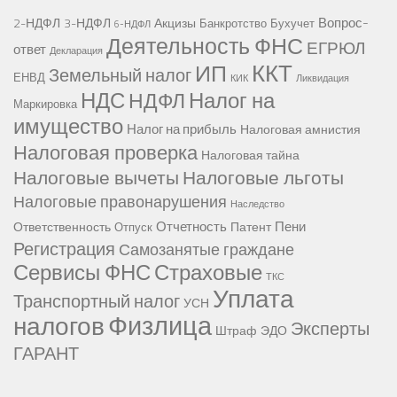
Вопрос-
2-НДФЛ
3-НДФЛ
Акцизы
Банкротство
Бухучет
6-НДФЛ
Деятельность ФНС
ЕГРЮЛ
ответ
Декларация
ККТ
ИП
Земельный налог
ЕНВД
КИК
Ликвидация
НДС
Налог на
НДФЛ
Маркировка
имущество
Налог на прибыль
Налоговая амнистия
Налоговая проверка
Налоговая тайна
Налоговые вычеты
Налоговые льготы
Налоговые правонарушения
Наследство
Отчетность
Пени
Ответственность
Патент
Отпуск
Регистрация
Самозанятые граждане
Сервисы ФНС
Страховые
ТКС
Уплата
Транспортный налог
УСН
Физлица
налогов
Эксперты
Штраф
ЭДО
ГАРАНТ