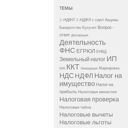
ТЕМЫ:
2-НДФЛ
3-НДФЛ
Акцизы
6-НДФЛ
Вопрос-
Банкротство
Бухучет
ответ
Декларация
Деятельность
ФНС
ЕГРЮЛ
ЕНВД
ИП
Земельный налог
ККТ
Маркировка
КИК
Ликвидация
НДС
Налог на
НДФЛ
имущество
Налог на
прибыль
Налоговая амнистия
Налоговая проверка
Налоговая тайна
Налоговые вычеты
Налоговые льготы