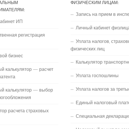
АЛЬНЫМ
ФИЗИЧЕСКИМ ЛИЦАМ:
ИМАТЕЛЯМ:
Запись на прием в инсп
кабинет ИП
Личный кабинет физлиц
твенная регистрация
Уплата налогов, страхов
П
физических лиц
вой бизнес
Калькулятор транспортн
й калькулятор — расчет
Уплата госпошлины
патента
Уплата налогов за треть
ый калькулятор — выбор
логообложения
Единый налоговый плат
тор расчета страховых
Специальная деклараци