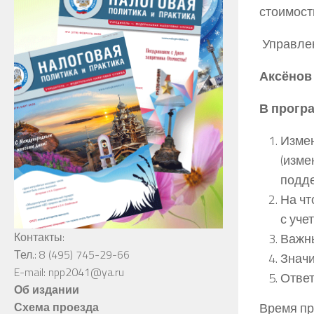
стоимост
Управлен
Аксёнов
В прогр
Измен
(изме
подде
На чт
с уче
Контакты:
Важн
Тел.: 8 (495) 745-29-66
Значи
E-mail: npp2041@ya.ru
Ответ
Об издании
Время пр
Схема проезда