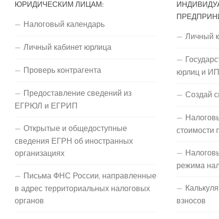
ЮРИДИЧЕСКИМ ЛИЦАМ:
ИНДИВИДУ
ПРЕДПРИН
Налоговый календарь
Личный 
Личный кабинет юрлица
Государс
Проверь контрагента
юрлиц и И
Предоставление сведений из
Создай с
ЕГРЮЛ и ЕГРИП
Налоговы
Открытые и общедоступные
стоимости 
сведения ЕГРН об иностранных
Налогов
организациях
режима на
Письма ФНС России, направленные
Калькуля
в адрес территориальных налоговых
органов
взносов