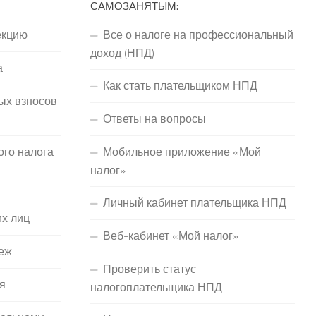
САМОЗАНЯТЫМ:
екцию
Все о налоге на профессиональный
доход (НПД)
а
Как стать плательщиком НПД
ых взносов
Ответы на вопросы
ого налога
Мобильное приложение «Мой
налог»
Личный кабинет плательщика НПД
их лиц
Веб-кабинет «Мой налог»
еж
Проверить статус
я
налогоплательщика НПД