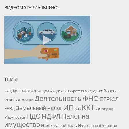
ВИДЕОМАТЕРИАЛЫ ФНС:
ТЕМЫ:
Вопрос-
2-НДФЛ
3-НДФЛ
Акцизы
Банкротство
Бухучет
6-НДФЛ
Деятельность ФНС
ЕГРЮЛ
ответ
Декларация
ККТ
ИП
Земельный налог
ЕНВД
КИК
Ликвидация
НДС
Налог на
НДФЛ
Маркировка
имущество
Налог на прибыль
Налоговая амнистия