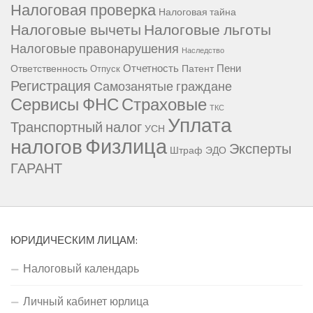
Налоговая проверка
Налоговая тайна
Налоговые вычеты
Налоговые льготы
Налоговые правонарушения
Наследство
Отчетность
Пени
Ответственность
Патент
Отпуск
Регистрация
Самозанятые граждане
Сервисы ФНС
Страховые
ТКС
Уплата
Транспортный налог
УСН
Физлица
налогов
Эксперты
Штраф
ЭДО
ГАРАНТ
ЮРИДИЧЕСКИМ ЛИЦАМ:
Налоговый календарь
Личный кабинет юрлица