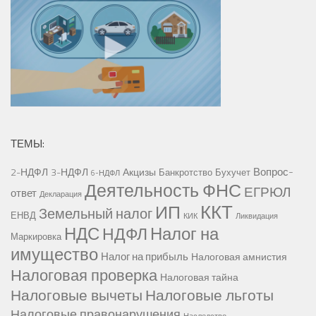
ТЕМЫ:
Вопрос-
2-НДФЛ
3-НДФЛ
Акцизы
Банкротство
Бухучет
6-НДФЛ
Деятельность ФНС
ЕГРЮЛ
ответ
Декларация
ККТ
ИП
Земельный налог
ЕНВД
КИК
Ликвидация
НДС
Налог на
НДФЛ
Маркировка
имущество
Налог на прибыль
Налоговая амнистия
Налоговая проверка
Налоговая тайна
Налоговые вычеты
Налоговые льготы
Налоговые правонарушения