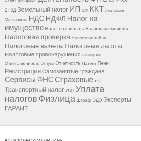
Декларация
ККТ
ИП
Земельный налог
ЕНВД
КИК
Ликвидация
НДС
Налог на
НДФЛ
Маркировка
имущество
Налог на прибыль
Налоговая амнистия
Налоговая проверка
Налоговая тайна
Налоговые вычеты
Налоговые льготы
Налоговые правонарушения
Наследство
Отчетность
Пени
Ответственность
Патент
Отпуск
Регистрация
Самозанятые граждане
Сервисы ФНС
Страховые
ТКС
Уплата
Транспортный налог
УСН
Физлица
налогов
Эксперты
Штраф
ЭДО
ГАРАНТ
ЮРИДИЧЕСКИМ ЛИЦАМ: