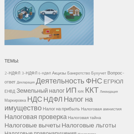
ТЕМЫ:
Вопрос-
2-НДФЛ
3-НДФЛ
Акцизы
Банкротство
Бухучет
6-НДФЛ
Деятельность ФНС
ЕГРЮЛ
ответ
Декларация
ККТ
ИП
Земельный налог
ЕНВД
КИК
Ликвидация
НДС
Налог на
НДФЛ
Маркировка
имущество
Налог на прибыль
Налоговая амнистия
Налоговая проверка
Налоговая тайна
Налоговые вычеты
Налоговые льготы
Налоговые правонарушения