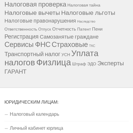
Налоговая проверка
Налоговая тайна
Налоговые вычеты
Налоговые льготы
Налоговые правонарушения
Наследство
Отчетность
Пени
Ответственность
Патент
Отпуск
Регистрация
Самозанятые граждане
Сервисы ФНС
Страховые
ТКС
Уплата
Транспортный налог
УСН
Физлица
налогов
Эксперты
Штраф
ЭДО
ГАРАНТ
ЮРИДИЧЕСКИМ ЛИЦАМ:
Налоговый календарь
Личный кабинет юрлица