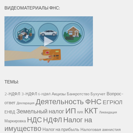
ВИДЕОМАТЕРИАЛЫ ФНС:
ТЕМЫ:
Вопрос-
2-НДФЛ
3-НДФЛ
Акцизы
Банкротство
Бухучет
6-НДФЛ
Деятельность ФНС
ЕГРЮЛ
ответ
Декларация
ККТ
ИП
Земельный налог
ЕНВД
КИК
Ликвидация
НДС
Налог на
НДФЛ
Маркировка
имущество
Налог на прибыль
Налоговая амнистия