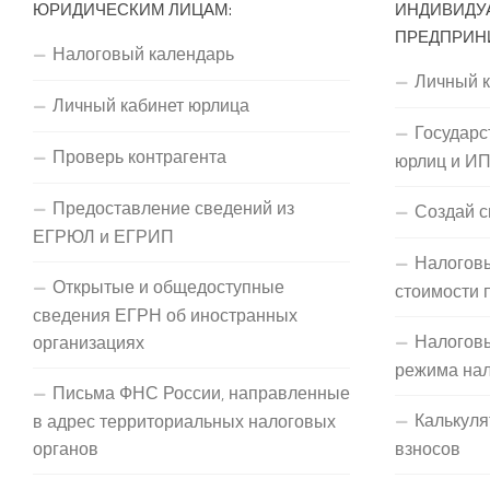
ЮРИДИЧЕСКИМ ЛИЦАМ:
ИНДИВИДУ
ПРЕДПРИН
Налоговый календарь
Личный 
Личный кабинет юрлица
Государс
Проверь контрагента
юрлиц и И
Предоставление сведений из
Создай с
ЕГРЮЛ и ЕГРИП
Налоговы
Открытые и общедоступные
стоимости 
сведения ЕГРН об иностранных
Налогов
организациях
режима на
Письма ФНС России, направленные
Калькуля
в адрес территориальных налоговых
органов
взносов