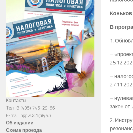
Коньков
В прогр
1. Обнов
– «проек
25.12.20
– налого
27.11.20
– нулева
Контакты:
закон от
Тел.: 8 (495) 745-29-66
E-mail: npp2041@ya.ru
2. Инстр
Об издании
резонанс
Схема проезда