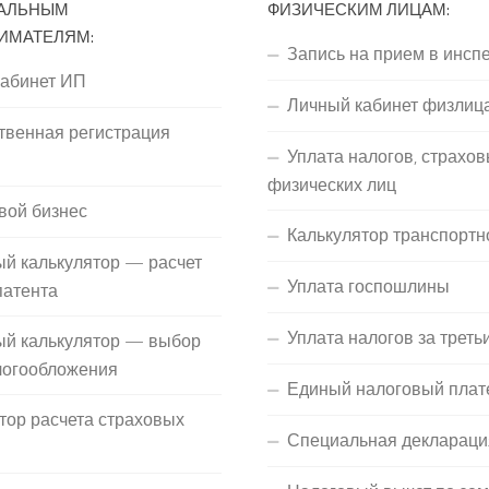
АЛЬНЫМ
ФИЗИЧЕСКИМ ЛИЦАМ:
ИМАТЕЛЯМ:
Запись на прием в инсп
кабинет ИП
Личный кабинет физлиц
твенная регистрация
Уплата налогов, страхов
П
физических лиц
вой бизнес
Калькулятор транспортн
й калькулятор — расчет
Уплата госпошлины
патента
Уплата налогов за треть
ый калькулятор — выбор
логообложения
Единый налоговый плат
тор расчета страховых
Специальная деклараци