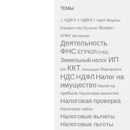
ТЕМЫ:
2-НДФЛ
3-НДФЛ
Акцизы
6-НДФЛ
Вопрос-
Банкротство
Бухучет
ответ
Декларация
Деятельность
ФНС
ЕГРЮЛ
ЕНВД
ИП
Земельный налог
ККТ
Маркировка
КИК
Ликвидация
НДС
Налог на
НДФЛ
имущество
Налог на
прибыль
Налоговая амнистия
Налоговая проверка
Налоговая тайна
Налоговые вычеты
Налоговые льготы