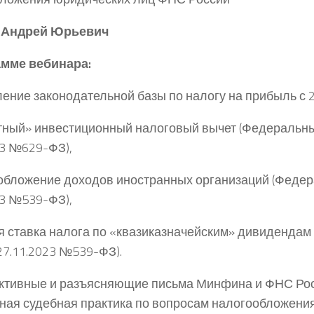
Андрей Юрьевич
амме вебинара:
ление законодательной базы по налогу на прибыль с 2
тный» инвестиционный налоговый вычет (Федеральны
23 №629-ФЗ),
обложение доходов иностранных организаций (Федер
23 №539-ФЗ),
я ставка налога по «квазиказначейским» дивиденда
 27.11.2023 №539-ФЗ).
уктивные и разъясняющие письма Минфина и ФНС Рос
ная судебная практика по вопросам налогообложени