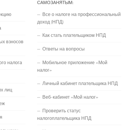
САМОЗАНЯТЫМ:
екцию
Все о налоге на профессиональный
доход (НПД)
а
Как стать плательщиком НПД
ых взносов
Ответы на вопросы
ого налога
Мобильное приложение «Мой
налог»
Личный кабинет плательщика НПД
их лиц
Веб-кабинет «Мой налог»
еж
Проверить статус
я
налогоплательщика НПД