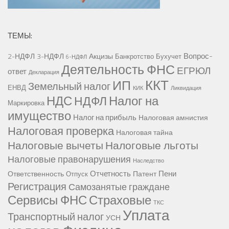
ТЕМЫ:
Вопрос-
2-НДФЛ
3-НДФЛ
Акцизы
Банкротство
Бухучет
6-НДФЛ
Деятельность ФНС
ЕГРЮЛ
ответ
Декларация
ККТ
ИП
Земельный налог
ЕНВД
КИК
Ликвидация
НДС
Налог на
НДФЛ
Маркировка
имущество
Налог на прибыль
Налоговая амнистия
Налоговая проверка
Налоговая тайна
Налоговые вычеты
Налоговые льготы
Налоговые правонарушения
Наследство
Отчетность
Пени
Ответственность
Патент
Отпуск
Регистрация
Самозанятые граждане
Сервисы ФНС
Страховые
ТКС
Уплата
Транспортный налог
УСН