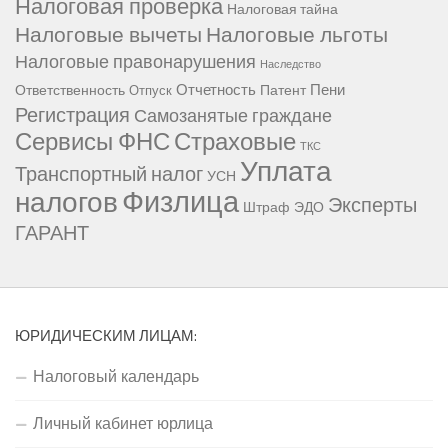
Налоговая проверка
Налоговая тайна
Налоговые вычеты
Налоговые льготы
Налоговые правонарушения
Наследство
Отчетность
Пени
Ответственность
Патент
Отпуск
Регистрация
Самозанятые граждане
Сервисы ФНС
Страховые
ТКС
Уплата
Транспортный налог
УСН
Физлица
налогов
Эксперты
Штраф
ЭДО
ГАРАНТ
ЮРИДИЧЕСКИМ ЛИЦАМ:
Налоговый календарь
Личный кабинет юрлица