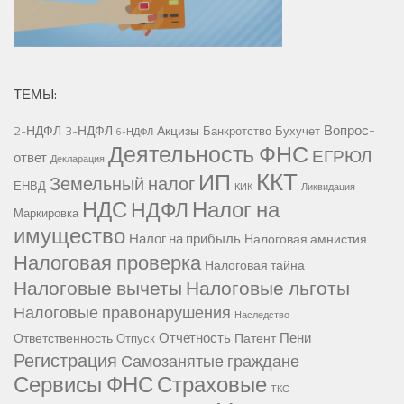
ТЕМЫ:
Вопрос-
2-НДФЛ
3-НДФЛ
Акцизы
Банкротство
Бухучет
6-НДФЛ
Деятельность ФНС
ЕГРЮЛ
ответ
Декларация
ККТ
ИП
Земельный налог
ЕНВД
КИК
Ликвидация
НДС
Налог на
НДФЛ
Маркировка
имущество
Налог на прибыль
Налоговая амнистия
Налоговая проверка
Налоговая тайна
Налоговые вычеты
Налоговые льготы
Налоговые правонарушения
Наследство
Отчетность
Пени
Ответственность
Патент
Отпуск
Регистрация
Самозанятые граждане
Сервисы ФНС
Страховые
ТКС