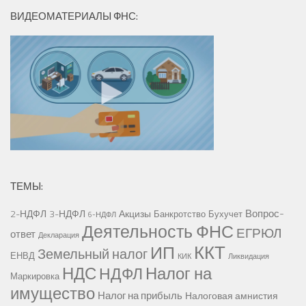
ВИДЕОМАТЕРИАЛЫ ФНС:
ТЕМЫ:
Вопрос-
2-НДФЛ
3-НДФЛ
Акцизы
Банкротство
Бухучет
6-НДФЛ
Деятельность ФНС
ЕГРЮЛ
ответ
Декларация
ККТ
ИП
Земельный налог
ЕНВД
КИК
Ликвидация
НДС
Налог на
НДФЛ
Маркировка
имущество
Налог на прибыль
Налоговая амнистия