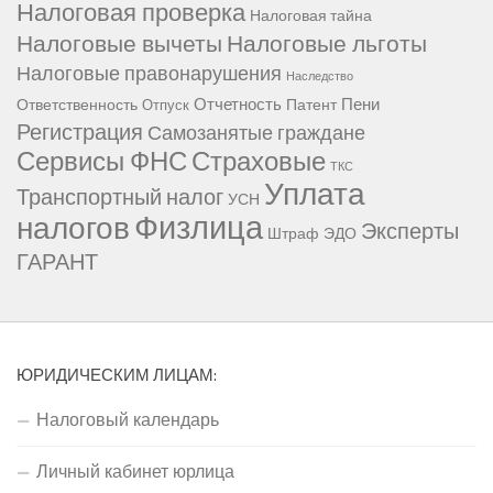
Налоговая проверка
Налоговая тайна
Налоговые вычеты
Налоговые льготы
Налоговые правонарушения
Наследство
Отчетность
Пени
Ответственность
Патент
Отпуск
Регистрация
Самозанятые граждане
Сервисы ФНС
Страховые
ТКС
Уплата
Транспортный налог
УСН
Физлица
налогов
Эксперты
Штраф
ЭДО
ГАРАНТ
ЮРИДИЧЕСКИМ ЛИЦАМ:
Налоговый календарь
Личный кабинет юрлица