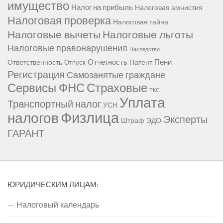
имущество
Налог на прибыль
Налоговая амнистия
Налоговая проверка
Налоговая тайна
Налоговые вычеты
Налоговые льготы
Налоговые правонарушения
Наследство
Отчетность
Пени
Ответственность
Патент
Отпуск
Регистрация
Самозанятые граждане
Сервисы ФНС
Страховые
ТКС
Уплата
Транспортный налог
УСН
Физлица
налогов
Эксперты
Штраф
ЭДО
ГАРАНТ
ЮРИДИЧЕСКИМ ЛИЦАМ:
Налоговый календарь