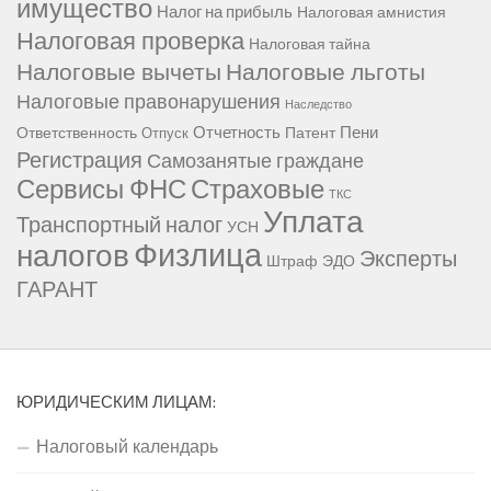
имущество
Налог на прибыль
Налоговая амнистия
Налоговая проверка
Налоговая тайна
Налоговые вычеты
Налоговые льготы
Налоговые правонарушения
Наследство
Отчетность
Пени
Ответственность
Патент
Отпуск
Регистрация
Самозанятые граждане
Сервисы ФНС
Страховые
ТКС
Уплата
Транспортный налог
УСН
Физлица
налогов
Эксперты
Штраф
ЭДО
ГАРАНТ
ЮРИДИЧЕСКИМ ЛИЦАМ:
Налоговый календарь