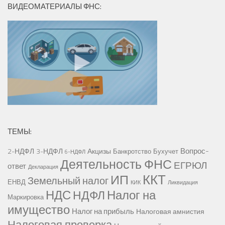
ВИДЕОМАТЕРИАЛЫ ФНС:
ТЕМЫ:
Вопрос-
2-НДФЛ
3-НДФЛ
Акцизы
Банкротство
Бухучет
6-НДФЛ
Деятельность ФНС
ЕГРЮЛ
ответ
Декларация
ККТ
ИП
Земельный налог
ЕНВД
КИК
Ликвидация
НДС
Налог на
НДФЛ
Маркировка
имущество
Налог на прибыль
Налоговая амнистия
Налоговая проверка