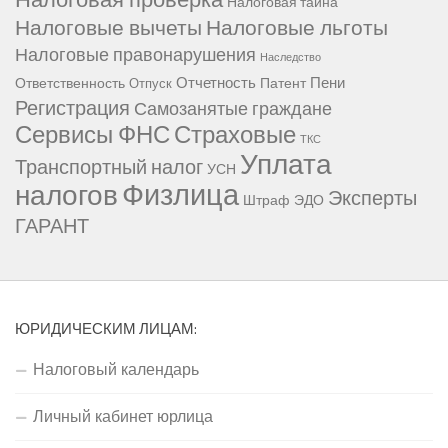
Налоговая тайна
Налоговые вычеты
Налоговые льготы
Налоговые правонарушения
Наследство
Отчетность
Пени
Ответственность
Патент
Отпуск
Регистрация
Самозанятые граждане
Сервисы ФНС
Страховые
ТКС
Уплата
Транспортный налог
УСН
Физлица
налогов
Эксперты
Штраф
ЭДО
ГАРАНТ
ЮРИДИЧЕСКИМ ЛИЦАМ:
Налоговый календарь
Личный кабинет юрлица