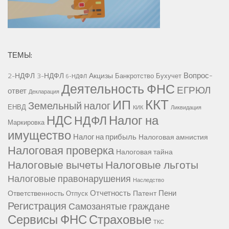
ТЕМЫ:
Вопрос-
2-НДФЛ
3-НДФЛ
Акцизы
Банкротство
Бухучет
6-НДФЛ
Деятельность ФНС
ЕГРЮЛ
ответ
Декларация
ККТ
ИП
Земельный налог
ЕНВД
КИК
Ликвидация
НДС
Налог на
НДФЛ
Маркировка
имущество
Налог на прибыль
Налоговая амнистия
Налоговая проверка
Налоговая тайна
Налоговые вычеты
Налоговые льготы
Налоговые правонарушения
Наследство
Отчетность
Пени
Ответственность
Патент
Отпуск
Регистрация
Самозанятые граждане
Сервисы ФНС
Страховые
ТКС