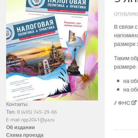
ОПУБЛИК
В связи 
напомина
размере з
Таким об
размере:
на об
на об
//
ФНС
Контакты:
Тел.: 8 (495) 745-29-66
E-mail: npp2041@ya.ru
Об издании
Схема проезда