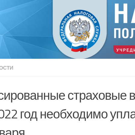
ОСТИ
сированные страховые 
022 год необходимо упл
нваря