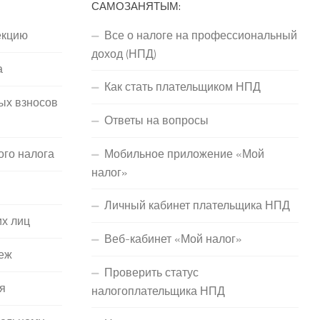
САМОЗАНЯТЫМ:
екцию
Все о налоге на профессиональный
доход (НПД)
а
Как стать плательщиком НПД
ых взносов
Ответы на вопросы
ого налога
Мобильное приложение «Мой
налог»
Личный кабинет плательщика НПД
их лиц
Веб-кабинет «Мой налог»
еж
Проверить статус
я
налогоплательщика НПД