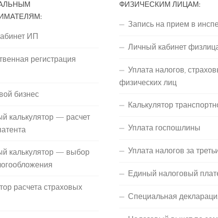
АЛЬНЫМ
ФИЗИЧЕСКИМ ЛИЦАМ:
ИМАТЕЛЯМ:
Запись на прием в инсп
кабинет ИП
Личный кабинет физлиц
твенная регистрация
Уплата налогов, страхов
П
физических лиц
вой бизнес
Калькулятор транспортн
й калькулятор — расчет
Уплата госпошлины
патента
Уплата налогов за треть
ый калькулятор — выбор
логообложения
Единый налоговый плат
тор расчета страховых
Специальная деклараци