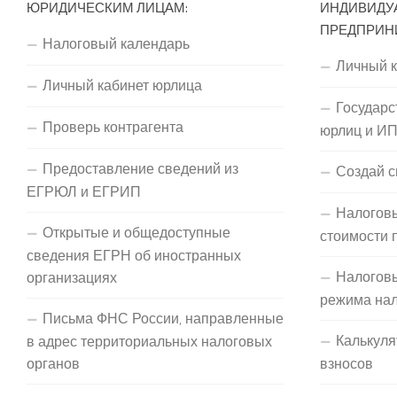
ЮРИДИЧЕСКИМ ЛИЦАМ:
ИНДИВИДУ
ПРЕДПРИН
Налоговый календарь
Личный 
Личный кабинет юрлица
Государс
Проверь контрагента
юрлиц и И
Предоставление сведений из
Создай с
ЕГРЮЛ и ЕГРИП
Налоговы
Открытые и общедоступные
стоимости 
сведения ЕГРН об иностранных
Налогов
организациях
режима на
Письма ФНС России, направленные
Калькуля
в адрес территориальных налоговых
органов
взносов