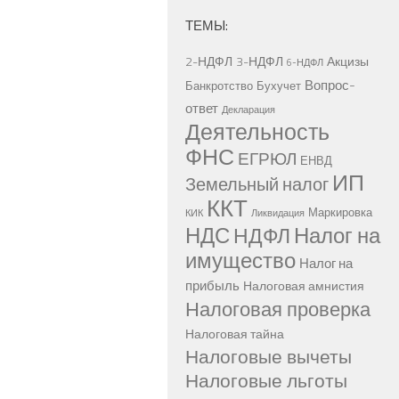
ТЕМЫ:
2-НДФЛ
3-НДФЛ
Акцизы
6-НДФЛ
Вопрос-
Банкротство
Бухучет
ответ
Декларация
Деятельность
ФНС
ЕГРЮЛ
ЕНВД
ИП
Земельный налог
ККТ
Маркировка
КИК
Ликвидация
НДС
Налог на
НДФЛ
имущество
Налог на
прибыль
Налоговая амнистия
Налоговая проверка
Налоговая тайна
Налоговые вычеты
Налоговые льготы