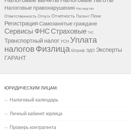
Налоговые правонарушения
Наследство
Отчетность
Пени
Ответственность
Патент
Отпуск
Регистрация
Самозанятые граждане
Сервисы ФНС
Страховые
ТКС
Уплата
Транспортный налог
УСН
Физлица
налогов
Эксперты
Штраф
ЭДО
ГАРАНТ
ЮРИДИЧЕСКИМ ЛИЦАМ:
Налоговый календарь
Личный кабинет юрлица
Проверь контрагента