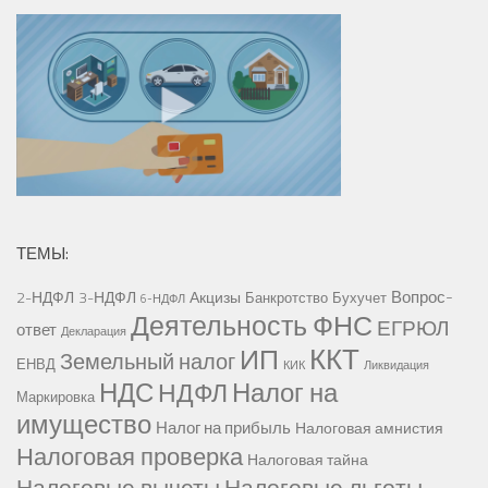
ТЕМЫ:
Вопрос-
2-НДФЛ
3-НДФЛ
Акцизы
Банкротство
Бухучет
6-НДФЛ
Деятельность ФНС
ЕГРЮЛ
ответ
Декларация
ККТ
ИП
Земельный налог
ЕНВД
КИК
Ликвидация
НДС
Налог на
НДФЛ
Маркировка
имущество
Налог на прибыль
Налоговая амнистия
Налоговая проверка
Налоговая тайна
Налоговые вычеты
Налоговые льготы