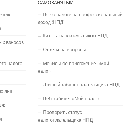
САМОЗАНЯТЫМ:
екцию
Все о налоге на профессиональный
доход (НПД)
а
Как стать плательщиком НПД
ых взносов
Ответы на вопросы
ого налога
Мобильное приложение «Мой
налог»
Личный кабинет плательщика НПД
их лиц
Веб-кабинет «Мой налог»
еж
Проверить статус
я
налогоплательщика НПД