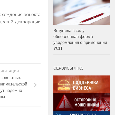
нахождения объекта
дела 2 декларации
Вступила в силу
обновленная форма
уведомления о применении
УСН
СЕРВИСЫ ФНС:
БЛИКАЦИЯ
осовестных
инимательской
дут надежно
ны