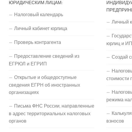
ЮРИДИЧЕСКИМ ЛИЦАМ:
ИНДИВИДУ
ПРЕДПРИН
Налоговый календарь
Личный 
Личный кабинет юрлица
Государс
Проверь контрагента
юрлиц и И
Предоставление сведений из
Создай с
ЕГРЮЛ и ЕГРИП
Налоговы
Открытые и общедоступные
стоимости 
сведения ЕГРН об иностранных
Налогов
организациях
режима на
Письма ФНС России, направленные
Калькуля
в адрес территориальных налоговых
органов
взносов