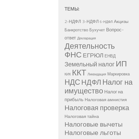
ТЕМЫ:
2-НДФЛ
3-НДФЛ
Акцизы
6-НДФЛ
Вопрос-
Банкротство
Бухучет
ответ
Декларация
Деятельность
ФНС
ЕГРЮЛ
ЕНВД
ИП
Земельный налог
ККТ
Маркировка
КИК
Ликвидация
НДС
Налог на
НДФЛ
имущество
Налог на
прибыль
Налоговая амнистия
Налоговая проверка
Налоговая тайна
Налоговые вычеты
Налоговые льготы