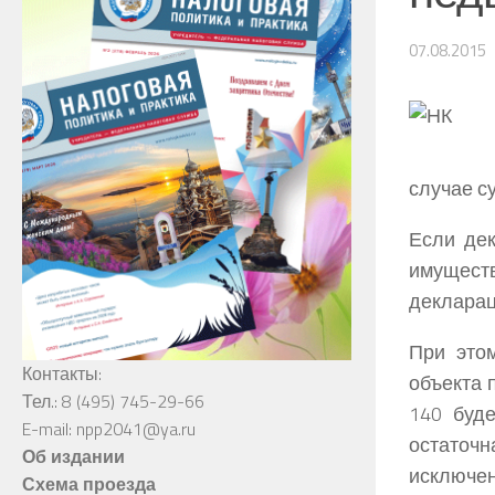
07.08.2015
случае с
Если де
имущест
декларац
При этом
Контакты:
объекта 
Тел.: 8 (495) 745-29-66
140 буд
E-mail: npp2041@ya.ru
остаточн
Об издании
исключе
Схема проезда