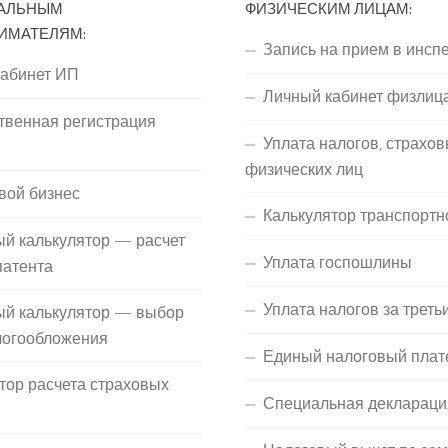
АЛЬНЫМ
ФИЗИЧЕСКИМ ЛИЦАМ:
ИМАТЕЛЯМ:
Запись на прием в инсп
кабинет ИП
Личный кабинет физлиц
твенная регистрация
Уплата налогов, страхов
П
физических лиц
вой бизнес
Калькулятор транспортн
й калькулятор — расчет
Уплата госпошлины
патента
Уплата налогов за треть
ый калькулятор — выбор
логообложения
Единый налоговый плат
тор расчета страховых
Специальная деклараци