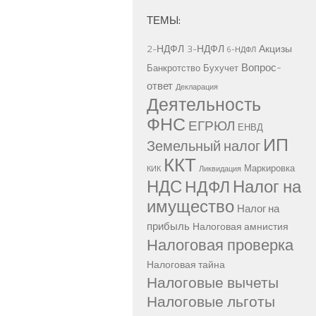
ТЕМЫ:
2-НДФЛ
3-НДФЛ
Акцизы
6-НДФЛ
Вопрос-
Банкротство
Бухучет
ответ
Декларация
Деятельность
ФНС
ЕГРЮЛ
ЕНВД
ИП
Земельный налог
ККТ
Маркировка
КИК
Ликвидация
НДС
Налог на
НДФЛ
имущество
Налог на
прибыль
Налоговая амнистия
Налоговая проверка
Налоговая тайна
Налоговые вычеты
Налоговые льготы