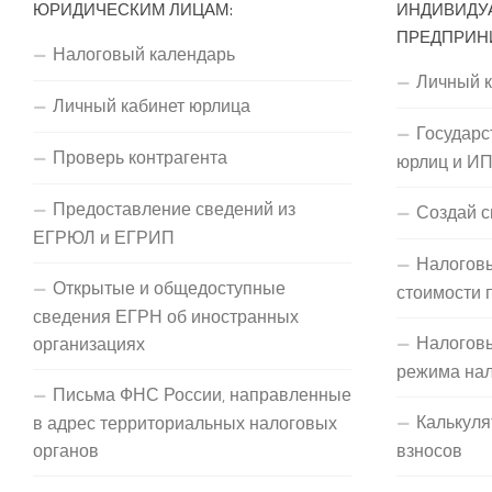
ЮРИДИЧЕСКИМ ЛИЦАМ:
ИНДИВИДУ
ПРЕДПРИН
Налоговый календарь
Личный 
Личный кабинет юрлица
Государс
Проверь контрагента
юрлиц и И
Предоставление сведений из
Создай с
ЕГРЮЛ и ЕГРИП
Налоговы
Открытые и общедоступные
стоимости 
сведения ЕГРН об иностранных
Налогов
организациях
режима на
Письма ФНС России, направленные
Калькуля
в адрес территориальных налоговых
органов
взносов