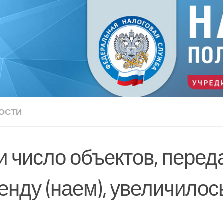
ОСТИ
и число объектов, пере
ренду (наем), увеличило