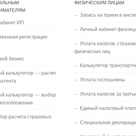
АЛЬНЫМ
ФИЗИЧЕСКИМ ЛИЦАМ:
ИМАТЕЛЯМ:
Запись на прием в инсп
кабинет ИП
Личный кабинет физлиц
твенная регистрация
Уплата налогов, страхов
П
физических лиц
вой бизнес
Калькулятор транспортн
й калькулятор — расчет
Уплата госпошлины
патента
Уплата налогов за треть
ый калькулятор — выбор
логообложения
Единый налоговый плат
тор расчета страховых
Специальная деклараци