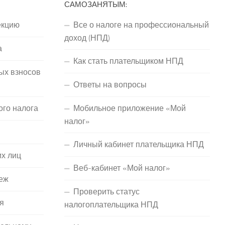
САМОЗАНЯТЫМ:
екцию
Все о налоге на профессиональный
доход (НПД)
а
Как стать плательщиком НПД
ых взносов
Ответы на вопросы
ого налога
Мобильное приложение «Мой
налог»
Личный кабинет плательщика НПД
их лиц
Веб-кабинет «Мой налог»
еж
Проверить статус
я
налогоплательщика НПД