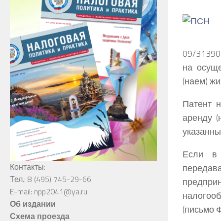
09/31390
на осущ
(наем) ж
Патент 
аренду (
указанны
Если в 
Контакты:
передав
Тел.: 8 (495) 745-29-66
предпри
E-mail: npp2041@ya.ru
налогооб
Об издании
(письмо 
Схема проезда