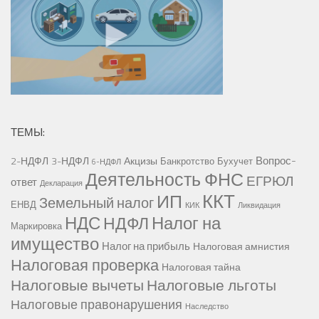
ТЕМЫ:
Вопрос-
2-НДФЛ
3-НДФЛ
Акцизы
Банкротство
Бухучет
6-НДФЛ
Деятельность ФНС
ЕГРЮЛ
ответ
Декларация
ККТ
ИП
Земельный налог
ЕНВД
КИК
Ликвидация
НДС
Налог на
НДФЛ
Маркировка
имущество
Налог на прибыль
Налоговая амнистия
Налоговая проверка
Налоговая тайна
Налоговые вычеты
Налоговые льготы
Налоговые правонарушения
Наследство