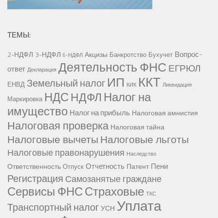
ТЕМЫ:
Вопрос-
2-НДФЛ
3-НДФЛ
Акцизы
Банкротство
Бухучет
6-НДФЛ
Деятельность ФНС
ЕГРЮЛ
ответ
Декларация
ККТ
ИП
Земельный налог
ЕНВД
КИК
Ликвидация
НДС
Налог на
НДФЛ
Маркировка
имущество
Налог на прибыль
Налоговая амнистия
Налоговая проверка
Налоговая тайна
Налоговые вычеты
Налоговые льготы
Налоговые правонарушения
Наследство
Отчетность
Пени
Ответственность
Патент
Отпуск
Регистрация
Самозанятые граждане
Сервисы ФНС
Страховые
ТКС
Уплата
Транспортный налог
УСН