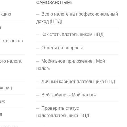
САМОЗАНЯТЫМ:
екцию
Все о налоге на профессиональный
доход (НПД)
а
Как стать плательщиком НПД
ых взносов
Ответы на вопросы
ого налога
Мобильное приложение «Мой
налог»
Личный кабинет плательщика НПД
их лиц
Веб-кабинет «Мой налог»
еж
Проверить статус
я
налогоплательщика НПД