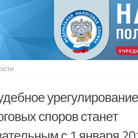
ОСТИ
удебное урегулировани
оговых споров станет
зательным с 1 января 20