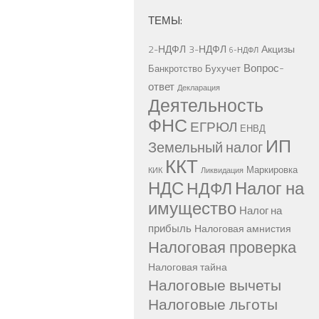
ТЕМЫ:
2-НДФЛ
3-НДФЛ
Акцизы
6-НДФЛ
Вопрос-
Банкротство
Бухучет
ответ
Декларация
Деятельность
ФНС
ЕГРЮЛ
ЕНВД
ИП
Земельный налог
ККТ
Маркировка
КИК
Ликвидация
НДС
Налог на
НДФЛ
имущество
Налог на
прибыль
Налоговая амнистия
Налоговая проверка
Налоговая тайна
Налоговые вычеты
Налоговые льготы