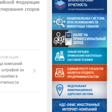
сийской Федерации
улирования споров
БЛИКАЦИЯ
ца компаний
т штрафов за
 ошибки в
отчетности