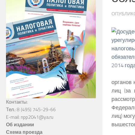
ОПУБЛИК
органов 
лиц (за
рассмотр
Контакты:
Федерал
Тел.: 8 (495) 745-29-66
лиц) мог
E-mail: npp2041@ya.ru
вышестоя
Об издании
Схема проезда