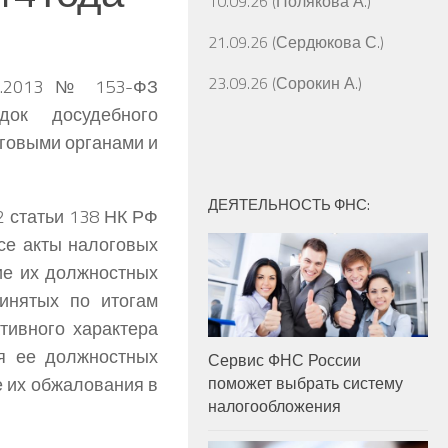
10.09.26 (Полякова А.)
21.09.26 (Сердюкова С.)
23.09.26 (Сорокин А.)
7.2013 № 153-ФЗ
ок досудебного
говыми органами и
ДЕЯТЕЛЬНОСТЬ ФНС:
2 статьи 138 НК РФ
се акты налоговых
ие их должностных
ринятых по итогам
тивного характера
я ее должностных
Сервис ФНС России
е их обжалования в
поможет выбрать систему
налогообложения