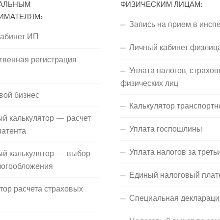
АЛЬНЫМ
ФИЗИЧЕСКИМ ЛИЦАМ:
ИМАТЕЛЯМ:
Запись на прием в инсп
кабинет ИП
Личный кабинет физлиц
твенная регистрация
Уплата налогов, страхов
П
физических лиц
вой бизнес
Калькулятор транспортн
й калькулятор — расчет
Уплата госпошлины
патента
Уплата налогов за треть
ый калькулятор — выбор
логообложения
Единый налоговый плат
тор расчета страховых
Специальная деклараци