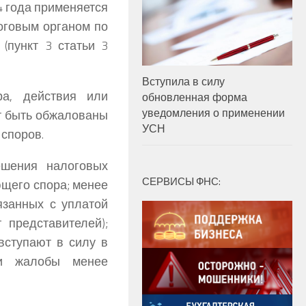
4 года применяется
оговым органом по
(пункт 3 статьи 3
Вступила в силу
ра, действия или
обновленная форма
уведомления о применении
ут быть обжалованы
УСН
 споров.
ешения налоговых
СЕРВИСЫ ФНС:
ющего спора; менее
язанных с уплатой
 представителей);
вступают в силу в
чи жалобы менее