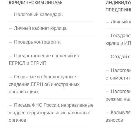
ЮРИДИЧЕСКИМ ЛИЦАМ:
ИНДИВИДУ
ПРЕДПРИН
Налоговый календарь
Личный 
Личный кабинет юрлица
Государс
Проверь контрагента
юрлиц и И
Предоставление сведений из
Создай с
ЕГРЮЛ и ЕГРИП
Налоговы
Открытые и общедоступные
стоимости 
сведения ЕГРН об иностранных
Налогов
организациях
режима на
Письма ФНС России, направленные
Калькуля
в адрес территориальных налоговых
органов
взносов