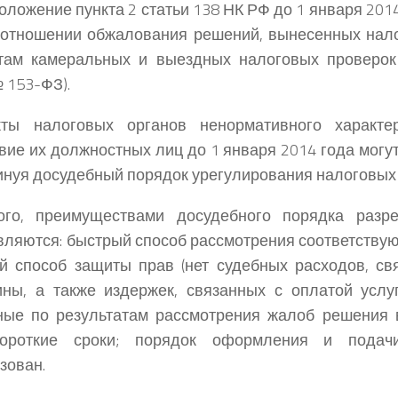
оложение пункта 2 статьи 138 НК РФ до 1 января 201
 отношении обжалования решений, вынесенных нал
там камеральных и выездных налоговых проверок 
 153-ФЗ).
ты налоговых органов ненормативного характе
вие их должностных лиц до 1 января 2014 года мог
минуя досудебный порядок урегулирования налоговых
ого, преимуществами досудебного порядка разр
вляются: быстрый способ рассмотрения соответству
й способ защиты прав (нет судебных расходов, св
ны, а также издержек, связанных с оплатой услуг
ные по результатам рассмотрения жалоб решения 
ороткие сроки; порядок оформления и пода
зован.