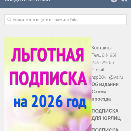
Контакты:
Тел.: 8 (495)
745-29-66
E-mail:
npp2041@ya.ru
Об издании
Схема
проезда
ПОДПИСКА
ДЛЯ ЮРЛИЦ
ПОДПИСКА