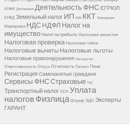
Деятельность ФНС
ЕГРЮЛ
ответ
Декларация
ККТ
ИП
Земельный налог
ЕНВД
КИК
Ликвидация
НДС
Налог на
НДФЛ
Маркировка
имущество
Налог на прибыль
Налоговая амнистия
Налоговая проверка
Налоговая тайна
Налоговые вычеты
Налоговые льготы
Налоговые правонарушения
Наследство
Отчетность
Пени
Ответственность
Патент
Отпуск
Регистрация
Самозанятые граждане
Сервисы ФНС
Страховые
ТКС
Уплата
Транспортный налог
УСН
Физлица
налогов
Эксперты
Штраф
ЭДО
ГАРАНТ