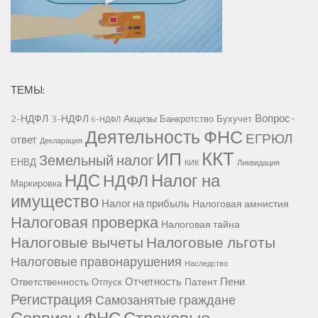
ТЕМЫ:
Вопрос-
2-НДФЛ
3-НДФЛ
Акцизы
Банкротство
Бухучет
6-НДФЛ
Деятельность ФНС
ЕГРЮЛ
ответ
Декларация
ККТ
ИП
Земельный налог
ЕНВД
КИК
Ликвидация
НДС
Налог на
НДФЛ
Маркировка
имущество
Налог на прибыль
Налоговая амнистия
Налоговая проверка
Налоговая тайна
Налоговые вычеты
Налоговые льготы
Налоговые правонарушения
Наследство
Отчетность
Пени
Ответственность
Патент
Отпуск
Регистрация
Самозанятые граждане
Сервисы ФНС
Страховые