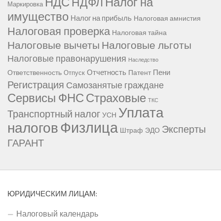
НДС
Налог на
НДФЛ
Маркировка
имущество
Налог на прибыль
Налоговая амнистия
Налоговая проверка
Налоговая тайна
Налоговые вычеты
Налоговые льготы
Налоговые правонарушения
Наследство
Отчетность
Пени
Ответственность
Патент
Отпуск
Регистрация
Самозанятые граждане
Сервисы ФНС
Страховые
ТКС
Уплата
Транспортный налог
УСН
Физлица
налогов
Эксперты
Штраф
ЭДО
ГАРАНТ
ЮРИДИЧЕСКИМ ЛИЦАМ:
Налоговый календарь